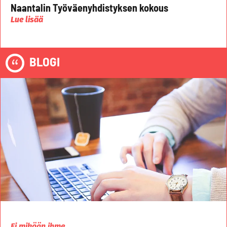
Naantalin Työväenyhdistyksen kokous
Lue lisää
BLOGI
Ei mikään ihme