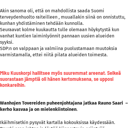
Akin sanoma oli, että on mahdollista saada Suomi
terveydenhuolto raiteilleen , muuallakin siinä on onnistuttu,
kunhan yhdistäminen tehdään kunnolla.
Seuraavat kolme kuukautta tulle olemaan höykytystä kun
vanhat kuntien laiminlyönnit pannaan uusien alueiden
syyksi.
SDP:n on valppaan ja valmiina puolustamaan muutoksia
varmistamalla, ettei niitä pilata alueiden toimesta.
Miku Kuuskorpi hallitsee myös suuremmat areenat. Selkeä
suorastaan jämptiä oli hänen kertomuksena, se upposi
konkareihin.
Wanhojen Tovereiden puheenjohtajana jatkaa Rauno Saari –
kerho kasvaa ja on mielenkiintoinen
.
Ikäihmisetkin pysyvät kartalla kokouksissa käydessään.