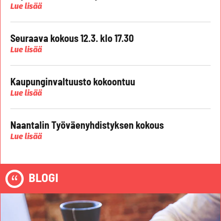
Lue lisää
Seuraava kokous 12.3. klo 17.30
Lue lisää
Kaupunginvaltuusto kokoontuu
Lue lisää
Naantalin Työväenyhdistyksen kokous
Lue lisää
BLOGI