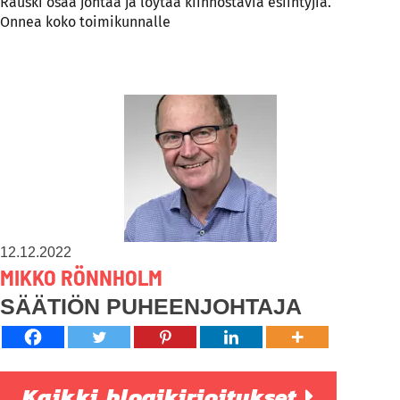
Rauski osaa johtaa ja löytää kiinnostavia esiintyjiä.
Onnea koko toimikunnalle
12.12.2022
MIKKO RÖNNHOLM
SÄÄTIÖN PUHEENJOHTAJA
Kaikki blogikirjoitukset