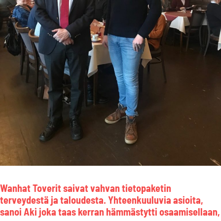
Wanhat Toverit saivat vahvan tietopaketin
terveydestä ja taloudesta. Yhteenkuuluvia asioita,
sanoi Aki joka taas kerran hämmästytti osaamisellaan,