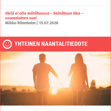
Vielä ei olla mätäkuussa – heinäkuun idus –
suomalainen suvi
Mikko Rönnholm | 15.07.2026
YHTEINEN NAANTALITIEDOTE