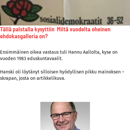
Tällä palstalla kysyttiin Miltä vuodelta oheinen
ehdokasgalleria on?
Ensimmäinen oikea vastaus tuli Hannu Aallolta, kyse on
vuoden 1983 eduskuntavaalit.
Hanski oli löytänyt silloisen hyödyllisen pikku mainoksen –
skrapan, josta on artikkelikuva.