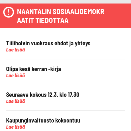
NAANTALIN SOSIAALIDEMOKR
AATIT TIEDOTTAA
Tiiliholvin vuokraus ehdot ja yhteys
Lue lisää
Olipa kesä kerran -kirja
Lue lisää
Seuraava kokous 12.3. klo 17.30
Lue lisää
Kaupunginvaltuusto kokoontuu
Lue lisää