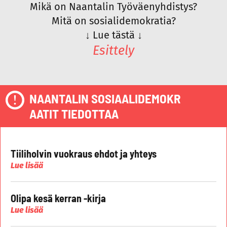
Mikä on Naantalin Työväenyhdistys?
Mitä on sosialidemokratia?
↓
Lue tästä
↓
Esittely
NAANTALIN SOSIAALIDEMOKR
AATIT TIEDOTTAA
Tiiliholvin vuokraus ehdot ja yhteys
Lue lisää
Olipa kesä kerran -kirja
Lue lisää