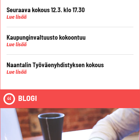
Seuraava kokous 12.3. klo 17.30
Lue lisää
Kaupunginvaltuusto kokoontuu
Lue lisää
Naantalin Työväenyhdistyksen kokous
Lue lisää
BLOGI