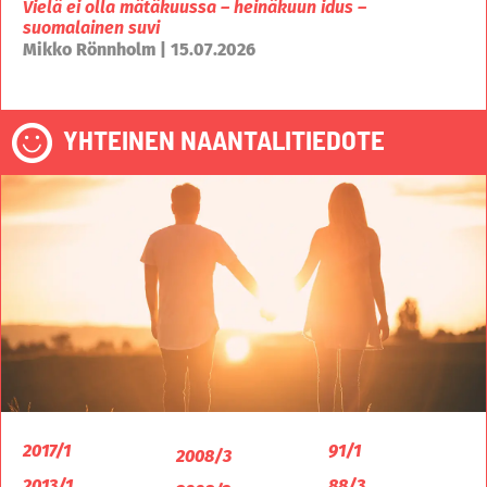
Vielä ei olla mätäkuussa – heinäkuun idus –
suomalainen suvi
Mikko Rönnholm | 15.07.2026
YHTEINEN NAANTALITIEDOTE
2017/1
91/1
2008/3
2013/1
88/3