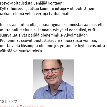
rosvokapitalistista Venäjää kohtaan?
Kyllä ihmiseen juuttuu kummia juttuja – eli poliittinen
rakkauselämä vetää vertoja tv-draamalle.
Innoissaan pitää olla ja paradigman käännöstä saa ihastella,
mutta pullisteluun ei kannata ryhtyä ei edes siksi, että
suurvallat eivät pärjää pienemmille ylivoimallaan.
Pienemmät saavat puolustukseensa moraalista voimaa,
mutta vielä fiksumpia olemme jos yritämme löytää viisautta
välttää voimankoitoksia.
18.5.2022