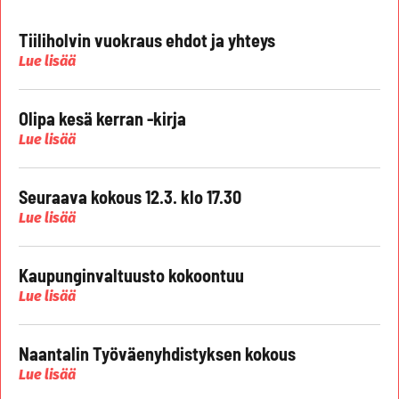
Tiiliholvin vuokraus ehdot ja yhteys
Lue lisää
Olipa kesä kerran -kirja
Lue lisää
Seuraava kokous 12.3. klo 17.30
Lue lisää
Kaupunginvaltuusto kokoontuu
Lue lisää
Naantalin Työväenyhdistyksen kokous
Lue lisää