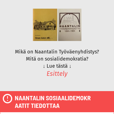
Mikä on Naantalin Työväenyhdistys?
Mitä on sosialidemokratia?
↓
Lue tästä
↓
Esittely
NAANTALIN SOSIAALIDEMOKR
AATIT TIEDOTTAA