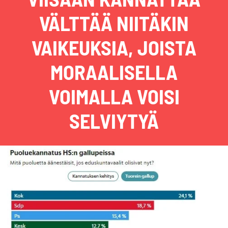
VÄLTTÄÄ NIITÄKIN
VAIKEUKSIA, JOISTA
MORAALISELLA
VOIMALLA VOISI
SELVIYTYÄ