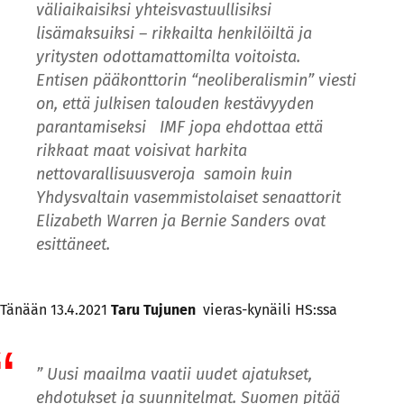
väliaikaisiksi yhteisvastuullisiksi
lisämaksuiksi – rikkailta henkilöiltä ja
yritysten odottamattomilta voitoista.
Entisen pääkonttorin “neoliberalismin” viesti
on, että julkisen talouden kestävyyden
parantamiseksi IMF jopa ehdottaa että
rikkaat maat voisivat harkita
nettovarallisuusveroja samoin kuin
Yhdysvaltain vasemmistolaiset senaattorit
Elizabeth Warren ja Bernie Sanders ovat
esittäneet.
Tänään 13.4.2021
Taru Tujunen
vieras-kynäili HS:ssa
” Uusi maailma vaatii uudet ajatukset,
ehdotukset ja suunnitelmat. Suomen pitää