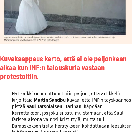
Kuvakaappaus kerto, että ei ole paljonkaan
aikaa kun IMF:n talouskuria vastaan
protestoitiin.
Nyt kaikki on muuttunut niin paljon , että artikkelin
kirjoittaja
Martin Sandbu
kuvaa, että IMF:n täyskäännös
pistää
Saul Tarsolaisen
tarinan häpeään.
Kerrottakoon, jos joku ei satu muistamaan, että Sauli
farisealaisena vainosi kristittyjä, mutta tuli
Damaskoksen tiellä herätykseen kohdattuaan Jeesuksen