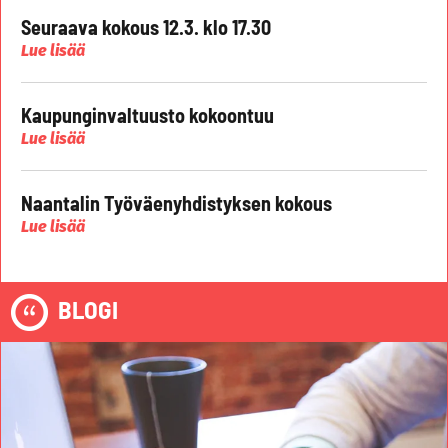
Seuraava kokous 12.3. klo 17.30
Lue lisää
Kaupunginvaltuusto kokoontuu
Lue lisää
Naantalin Työväenyhdistyksen kokous
Lue lisää
BLOGI