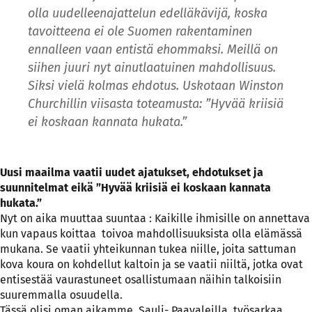
olla uudelleenajattelun edelläkävijä, koska
tavoitteena ei ole Suomen rakentaminen
ennalleen vaan entistä ehommaksi. Meillä on
siihen juuri nyt ainutlaatuinen mahdollisuus.
Siksi vielä kolmas ehdotus. Uskotaan Winston
Churchillin viisasta toteamusta: ”Hyvää kriisiä
ei koskaan kannata hukata.”
Uusi maailma vaatii uudet ajatukset, ehdotukset ja
suunnitelmat eikä ”Hyvää kriisiä ei koskaan kannata
hukata.”
Nyt on aika muuttaa suuntaa : Kaikille ihmisille on annettava
kun vapaus koittaa toivoa mahdollisuuksista olla elämässä
mukana. Se vaatii yhteikunnan tukea niille, joita sattuman
kova koura on kohdellut kaltoin ja se vaatii niiltä, jotka ovat
entisestää vaurastuneet osallistumaan näihin talkoisiin
suuremmalla osuudella.
Tässä olisi oman aikamme Sauli- Paavaleilla työsarkaa