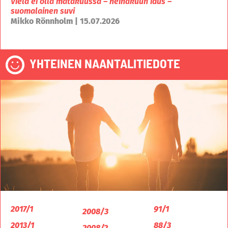
Vielä ei olla mätäkuussa – heinäkuun idus –
suomalainen suvi
Mikko Rönnholm | 15.07.2026
YHTEINEN NAANTALITIEDOTE
2017/1
91/1
2008/3
2013/1
88/3
2008/2