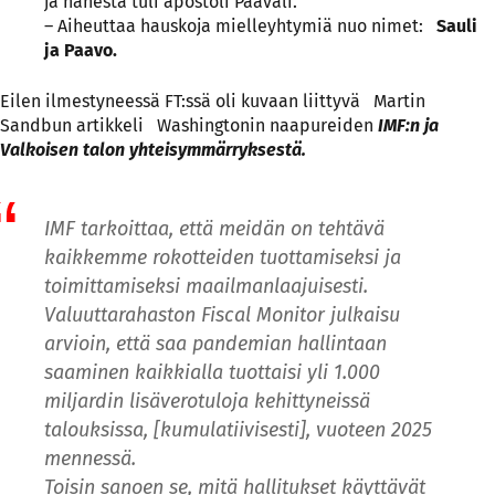
ja hänestä tuli apostoli Paavali.
– Aiheuttaa hauskoja mielleyhtymiä nuo nimet:
Sauli
ja Paavo.
Eilen ilmestyneessä FT:ssä oli kuvaan liittyvä
Martin
Sandbun artikkeli
Washingtonin naapureiden
IMF:n ja
Valkoisen talon yhteisymmärryksestä.
IMF tarkoittaa, että meidän on tehtävä
kaikkemme rokotteiden tuottamiseksi ja
toimittamiseksi maailmanlaajuisesti.
Valuuttarahaston Fiscal Monitor julkaisu
arvioin, että saa pandemian hallintaan
saaminen kaikkialla tuottaisi yli 1.000
miljardin lisäverotuloja kehittyneissä
talouksissa, [kumulatiivisesti], vuoteen 2025
mennessä.
Toisin sanoen se, mitä hallitukset käyttävät