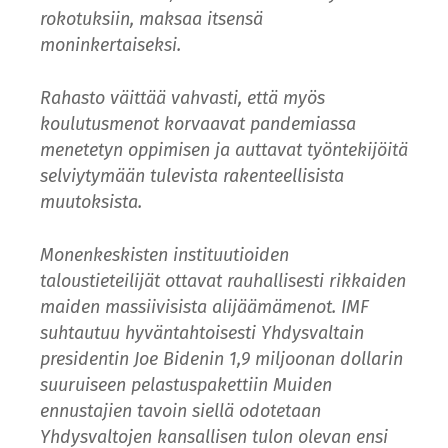
rokotuksiin, maksaa itsensä
moninkertaiseksi.
Rahasto väittää vahvasti, että myös
koulutusmenot korvaavat pandemiassa
menetetyn oppimisen ja auttavat työntekijöitä
selviytymään tulevista rakenteellisista
muutoksista.
Monenkeskisten instituutioiden
taloustieteilijät ottavat rauhallisesti rikkaiden
maiden massiivisista alijäämämenot. IMF
suhtautuu hyväntahtoisesti Yhdysvaltain
presidentin Joe Bidenin 1,9 miljoonan dollarin
suuruiseen pelastuspakettiin Muiden
ennustajien tavoin siellä odotetaan
Yhdysvaltojen kansallisen tulon olevan ensi