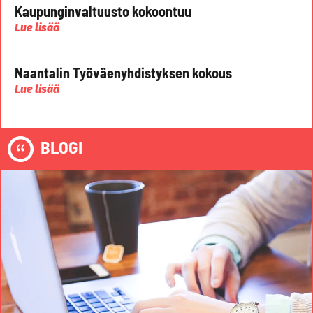
Kaupunginvaltuusto kokoontuu
Lue lisää
Naantalin Työväenyhdistyksen kokous
Lue lisää
BLOGI