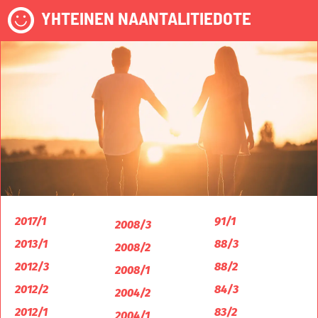
YHTEINEN NAANTALITIEDOTE
2017/1
91/1
2008/3
2013/1
88/3
2008/2
2012/3
88/2
2008/1
2012/2
84/3
2004/2
2012/1
83/2
2004/1