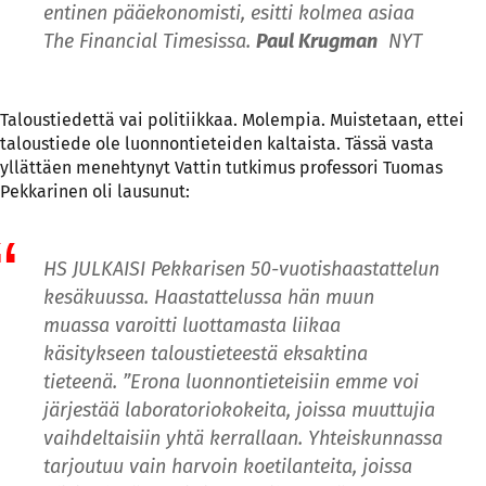
entinen pääekonomisti, esitti
kolmea
asiaa
The Financial Timesissa.
Paul Krugman
NYT
Taloustiedettä vai politiikkaa. Molempia. Muistetaan, ettei
taloustiede ole luonnontieteiden kaltaista. Tässä vasta
yllättäen menehtynyt Vattin tutkimus professori Tuomas
Pekkarinen oli lausunut:
HS JULKAISI
Pekkarisen 50-vuotishaastattelun
kesäkuussa. Haastattelussa hän muun
muassa varoitti luottamasta liikaa
käsitykseen taloustieteestä eksaktina
tieteenä. ”Erona luonnontieteisiin emme voi
järjestää laboratoriokokeita, joissa muuttujia
vaihdeltaisiin yhtä kerrallaan. Yhteiskunnassa
tarjoutuu vain harvoin koetilanteita, joissa