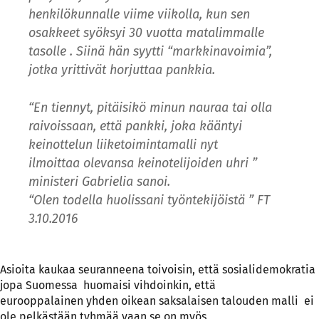
henkilökunnalle viime viikolla, kun sen
osakkeet syöksyi 30 vuotta matalimmalle
tasolle . Siinä hän syytti “markkinavoimia”,
jotka yrittivät horjuttaa pankkia.
“En tiennyt, pitäisikö minun nauraa tai olla
raivoissaan, että pankki, joka kääntyi
keinottelun liiketoimintamalli nyt
ilmoittaa olevansa keinotelijoiden uhri ”
ministeri Gabrielia sanoi.
“Olen todella huolissani työntekijöistä ” FT
3.10.2016
Asioita kaukaa seuranneena toivoisin, että sosialidemokratia
jopa Suomessa huomaisi vihdoinkin, että
eurooppalainen yhden oikean saksalaisen talouden malli ei
ole pelkästään tyhmää vaan se on myös