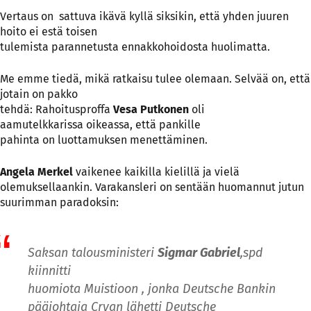
Vertaus on sattuva ikävä kyllä siksikin, että yhden juuren
hoito ei estä toisen
tulemista parannetusta ennakkohoidosta huolimatta.
Me emme tiedä, mikä ratkaisu tulee olemaan. Selvää on, että
jotain on pakko
tehdä: Rahoitusproffa
Vesa Putkonen
oli
aamutelkkarissa oikeassa, että pankille
pahinta on luottamuksen menettäminen.
Angela Merkel
vaikenee kaikilla kielillä ja vielä
olemuksellaankin. Varakansleri on sentään huomannut jutun
suurimman paradoksin:
Saksan talousministeri
Sigmar Gabriel
,spd
kiinnitti
huomiota Muistioon , jonka Deutsche Bankin
pääjohtaja Cryan lähetti Deutsche