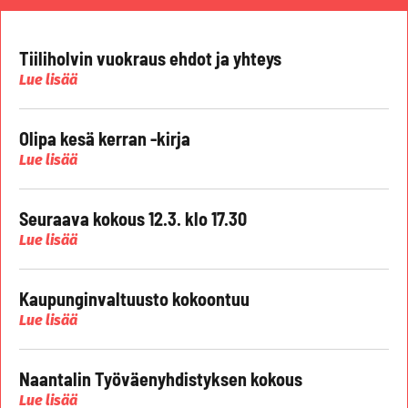
Tiiliholvin vuokraus ehdot ja yhteys
Lue lisää
Olipa kesä kerran -kirja
Lue lisää
Seuraava kokous 12.3. klo 17.30
Lue lisää
Kaupunginvaltuusto kokoontuu
Lue lisää
Naantalin Työväenyhdistyksen kokous
Lue lisää