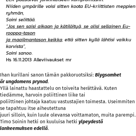
Nii­den ym­pä­ril­le voi­si sit­ten koo­ta EU-k­riit­tis­ten mep­pien
ryh­män,
Soi­ni se­lit­tää.
“Jos sen sai­si ai­kaan ja kä­ti­löi­tyä, se oli­si sel­lai­nen Eu­
roop­pa-­ta­son
ja maail­man­ta­son keik­ka,
et­tä sit­ten kyl­lä läh­ti­si vaik­ku
kor­vis­ta”,
Soi­ni sa­noo
.
Hs 16.11.2013 Alleviivaukset mr
Ihan kurillani sanon tämän pakkoruotsiksi:
Blygsamhet
är ungdomens prynad
.
Yllä lainattu haastattelu on toiveita herättävä. Kuten
tiedämme, harvoin poliittinen liike tai
poliittinen johtaja kaatuu vastustajien toimesta. Useimmiten
se tapahtuu itse aiheutettuna
juuri silloin, kuin luule olevansa voittamaton, muita parempi.
Timo Soinin hetki on kuuluisa hetki
ylpeydestä
lankeemuksen edellä
.