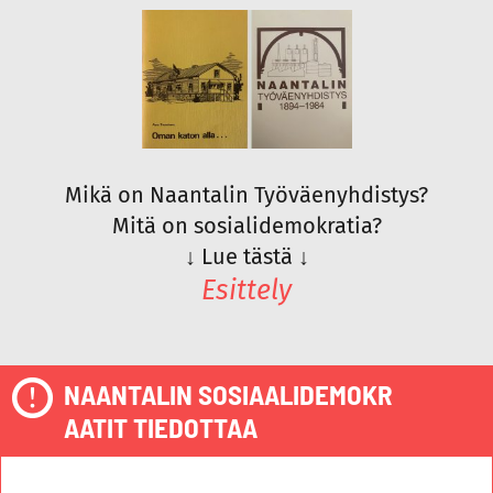
Mikä on Naantalin Työväenyhdistys?
Mitä on sosialidemokratia?
↓
Lue tästä
↓
Esittely
NAANTALIN SOSIAALIDEMOKR
AATIT TIEDOTTAA