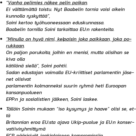
“
Van­ha pe­li­mies nä­kee pe­lin pai­kan
.
Ei vält­tä­mät­tä tois­tu. Nyt Baa­be­lin tor­nia voi­si oi­kein
kun­nol­la rys­kyt­tää”,
Soi­ni ker­too työ­huo­nees­saan edus­kun­nas­sa.
Baa­be­lin tor­nil­la Soi­ni tar­koit­taa EU:n ra­ken­tei­ta.
“Mi­nul­la on hy­vä ni­mi, kel­pai­sin jo­ka paik­kaan, jo­ka po­
ruk­kaan
.
On pal­jon po­ru­koi­ta, joi­hin en me­ni­si, mut­ta oli­si­han se
ki­va ol­la
kä­ti­lö­nä siel­lä”, Soi­ni poh­tii.
Sa­dan edus­ta­jan voi­mal­la EU-k­riit­ti­set par­la­men­tin jä­se­
net oli­si­vat
par­la­men­tin kol­man­nek­si suu­rin ryh­mä he­ti Eu­roo­pan
kan­san­puo­lueen
EPP:n ja so­sia­lis­tien jäl­keen, Soi­ni las­kee.
Täl­löin Soi­nin mu­kaan “i­so ky­sy­mys ja haa­ve” oli­si se, et­
tä
Bri­tan­nian eroa EU:s­ta aja­va Ukip-­puo­lue ja EU:n kon­ser­
va­tii­vi­ryh­mit­ty­mä
ECR pää­si­si­vät jon­kin­lai­seen komp­ro­mis­siin.