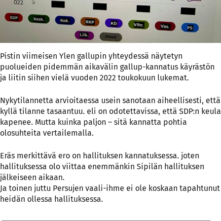
Pistin viimeisen Ylen gallupin yhteydessä näytetyn
puolueiden pidemmän aikavälin gallup-kannatus käyrästön
ja liitin siihen vielä vuoden 2022 toukokuun lukemat.
Nykytilannetta arvioitaessa usein sanotaan aiheellisesti, että
kyllä tilanne tasaantuu. eli on odotettavissa, että SDP:n keula
kapenee. Mutta kuinka paljon – sitä kannatta pohtia
olosuhteita vertailemalla.
Eräs merkittävä ero on hallituksen kannatuksessa. joten
hallituksessa olo viittaa enemmänkin Sipilän hallituksen
jälkeiseen aikaan.
Ja toinen juttu Persujen vaali-ihme ei ole koskaan tapahtunut
heidän ollessa hallituksessa.