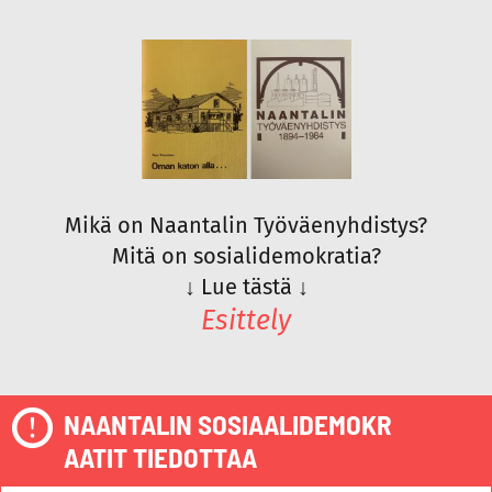
Mikä on Naantalin Työväenyhdistys?
Mitä on sosialidemokratia?
↓
Lue tästä
↓
Esittely
NAANTALIN SOSIAALIDEMOKR
AATIT TIEDOTTAA