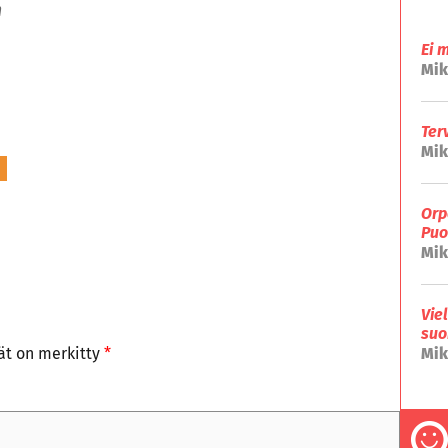
n
Ei 
Mik
Ter
Mik
Orp
Puo
Mik
Vie
suo
tät on merkitty
*
Mik