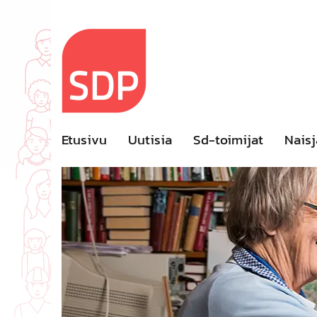
Skip
to
content
Etusivu
Uutisia
Sd-toimijat
Naisj