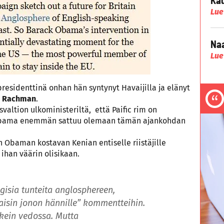
Lue
Naa
Lue
esidenttinä onhan hän syntynyt Havaijilla ja elänyt
n Rachman
.
valtion ulkoministeriltä, että Paific rim on
t. Obama enemmän sattuu olemaan tämän ajankohdan
 Obaman kostavan Kenian entiselle riistäjille
 ihan väärin olisikaan.
algisia tunteita anglosphereen,
isin jonon hännille” kommentteihin.
oikein vedossa. Mutta