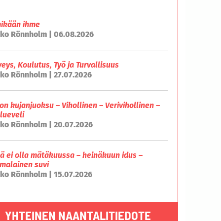
mikään ihme
ko Rönnholm | 06.08.2026
veys, Koulutus, Työ ja Turvallisuus
ko Rönnholm | 27.07.2026
on kujanjuoksu – Vihollinen – Verivihollinen –
lueveli
ko Rönnholm | 20.07.2026
lä ei olla mätäkuussa – heinäkuun idus –
malainen suvi
ko Rönnholm | 15.07.2026
YHTEINEN NAANTALITIEDOTE