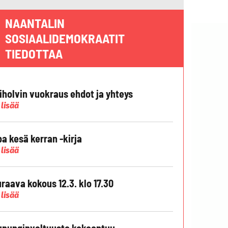
NAANTALIN
SOSIAALIDEMOKRAATIT
TIEDOTTAA
liholvin vuokraus ehdot ja yhteys
 lisää
pa kesä kerran -kirja
 lisää
raava kokous 12.3. klo 17.30
 lisää
punginvaltuusto kokoontuu