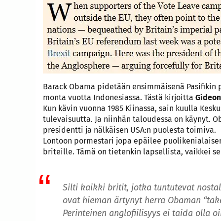
Barack Obama pidetään ensimmäisenä Pasifikin pr
monta vuotta Indonesiassa. Tästä kirjoitta
Gideo
Kun kävin vuonna 1985 Kiinassa, sain kuulla Keskus
tulevaisuutta. Ja niinhän taloudessa on käyny
presidentti ja nälkäisen USA:n puolesta toimiva.
Lontoon pormestari jopa epäilee puolikenialaisen
briteille. Tämä on tietenkin lapsellista, vaikkei se
Silti kaikki britit, jotka tuntutevat nost
ovat hieman ärtynyt herra Obaman “taka
Perinteinen anglofiilisyys ei taida olla 