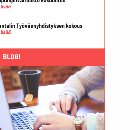
 lisää
ntalin Työväenyhdistyksen kokous
 lisää
BLOGI