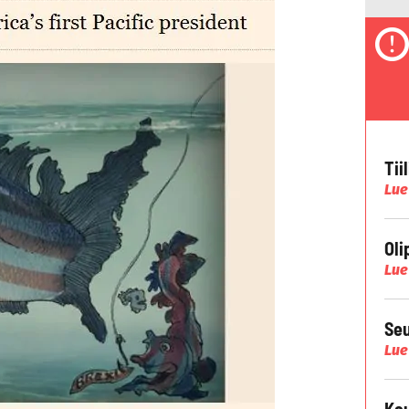
Tii
Lue
Oli
Lue
Seu
Lue
Kau