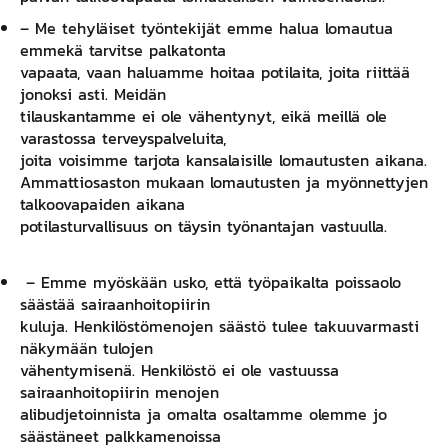
– Me tehyläiset työntekijät emme halua lomautua
emmekä tarvitse palkatonta
vapaata, vaan haluamme hoitaa potilaita, joita riittää
jonoksi asti. Meidän
tilauskantamme ei ole vähentynyt, eikä meillä ole
varastossa terveyspalveluita,
joita voisimme tarjota kansalaisille lomautusten aikana.
Ammattiosaston mukaan lomautusten ja myönnettyjen
talkoovapaiden aikana
potilasturvallisuus on täysin työnantajan vastuulla.
– Emme myöskään usko, että työpaikalta poissaolo
säästää sairaanhoitopiirin
kuluja. Henkilöstömenojen säästö tulee takuuvarmasti
näkymään tulojen
vähentymisenä. Henkilöstö ei ole vastuussa
sairaanhoitopiirin menojen
alibudjetoinnista ja omalta osaltamme olemme jo
säästäneet palkkamenoissa