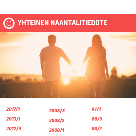
YHTEINEN NAANTALITIEDOTE
2017/1
91/1
2008/3
2013/1
88/3
2008/2
2012/3
88/2
2008/1