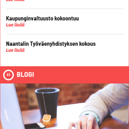
Kaupunginvaltuusto kokoontuu
Lue lisää
Naantalin Työväenyhdistyksen kokous
Lue lisää
BLOGI