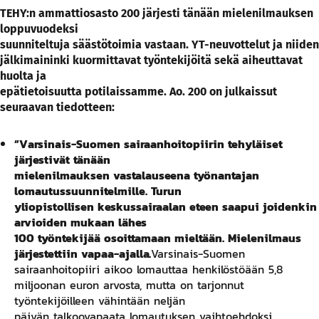
TEHY:n ammattiosasto 200 järjesti tänään mielenilmauksen
loppuvuodeksi
suunniteltuja säästötoimia vastaan. YT-neuvottelut ja niiden
jälkimaininki kuormittavat työntekijöitä sekä aiheuttavat
huolta ja
epätietoisuutta potilaissamme. Ao. 200 on julkaissut
seuraavan tiedotteen:
”Varsinais-Suomen sairaanhoitopiirin tehyläiset
järjestivät tänään
mielenilmauksen vastalauseena työnantajan
lomautussuunnitelmille. Turun
yliopistollisen keskussairaalan eteen saapui joidenkin
arvioiden mukaan lähes
100 työntekijää osoittamaan mieltään. Mielenilmaus
järjestettiin vapaa-ajalla.
Varsinais-Suomen
sairaanhoitopiiri aikoo lomauttaa henkilöstöään 5,8
miljoonan euron arvosta, mutta on tarjonnut
työntekijöilleen vähintään neljän
päivän talkoovapaata lomautuksen vaihtoehdoksi.