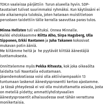
TOK:n vaaleissa pärjättiin Turun alueella hyvin. SDP-
taustaiset tulivat suurimmaksi ryhmäksi. Kun käytössäni ei
ole aikaisempia tuloksia, joten hataraan muistitietoon
perustaen taidettiin tälle kerralla saavuttaa paras tulos.
Minna Hellsten
tuli valituksi. Onnea Minnalle.
Kaikki ehdokkaamme
Riitta Alho, Sirpa Hagsberg, Ulla
Sipponen, Erkki Rantanen
ja
Juha Takanen
kokosivat
mukavan potin ääniä.
Me kiitämme heitä ja he pyytävät kiittää äänestäjiä
luottamuksesta.
Onnittelemme myös
Pekka Ritvasta
, kok joka oikeaölta
laidalta tuli Naantalia edustamaan.
Jäsendemokratiassa voisi olla aktiivisempaakin 13
tuntumaan laskenut äänestysprosentti kertoo ajastamme.
Ja tässä yhteydessä ei voi olla muistuttamatta asiasta, josta
on meteliä pidetty; ammattiyhdistyvaalien
äänestysprosentit alhaisuudessa ovat tähän verrattuna
monikertaisia.