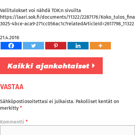
Vallitulokset voi nähdä TOK:n sivuilta
https://laari.sok.fi/documents/11322/2287176/Koko_tulos_fin
3025-4bce-aca9-271cc056ac1c?relatedArticleId=2617798_11322
21.4.2016
Kaikki ajankohtaiset
VASTAA
Sähköpostiosoitettasi ei julkaista.
Pakolliset kentät on
merkitty
*
Kommentti
*