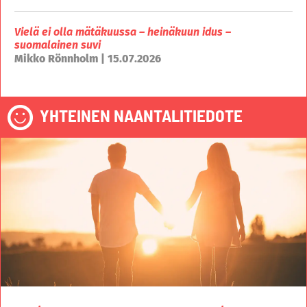
Vielä ei olla mätäkuussa – heinäkuun idus –
suomalainen suvi
Mikko Rönnholm | 15.07.2026
YHTEINEN NAANTALITIEDOTE