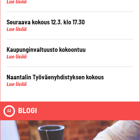
Lue lisää
Seuraava kokous 12.3. klo 17.30
Lue lisää
Kaupunginvaltuusto kokoontuu
Lue lisää
Naantalin Työväenyhdistyksen kokous
Lue lisää
BLOGI