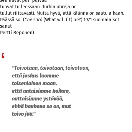
seuraavat pari päivää
tuovat tulleessaan. Turhia uhreja on
tullut riittävästi. Mutta hyvä, että käänne on saatu aikaan.
Päässä soi (
Che sarà
(What will (it) be?) 1971 suomalaiset
sanat
Pertti Reponen)
“Toivotaan, toivotaan, toivotaan,
että joskus luomme
toisenlaisen maan,
että antaisimme kaiken,
auttaisimme ystävää,
ehkä kaukana se on, mut
toivo jää.”