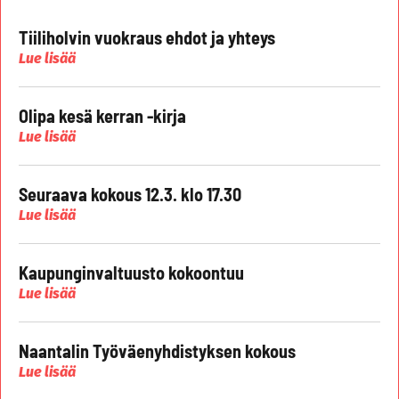
Tiiliholvin vuokraus ehdot ja yhteys
Lue lisää
Olipa kesä kerran -kirja
Lue lisää
Seuraava kokous 12.3. klo 17.30
Lue lisää
Kaupunginvaltuusto kokoontuu
Lue lisää
Naantalin Työväenyhdistyksen kokous
Lue lisää