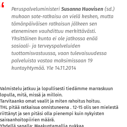
Peruspalveluministeri
Susanna Huovisen
(sd.)
mukaan sote-ratkaisu on vielä kesken, mutta
tämänpäiväisen ratkaisun jälkeen sen
eteneminen vauhdittuu merkittävästi.
Yksittäinen kunta ei ole jatkossa enää
sosiaali- ja terveyspalveluiden
tuottamisvastuussa, vaan tulevaisuudessa
palveluista vastaa maksimissaan 19
kuntayhtymää. Yle 14.11.2014
Valmistelu jatkuu ja lopullisesti tiedämme marraskuun
lopulla, mitä, missä ja milloin.
Tarvitaanko omat vaalit ja miten rahoitus hoituu.
THL pitää ratkaisua onnistuneena . 12-15 olis sen mielestä
riittänyt ja sen pitäsi olla pienempi kuin nykyisten
sairaanhoitopiirien määrä.
Yhdellä sanalla: Maakuntamallia pukkaa.