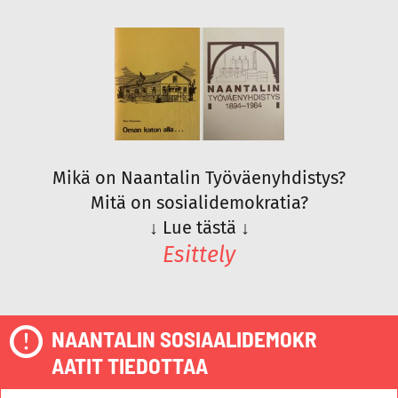
Mikä on Naantalin Työväenyhdistys?
Mitä on sosialidemokratia?
↓
Lue tästä
↓
Esittely
NAANTALIN SOSIAALIDEMOKR
AATIT TIEDOTTAA