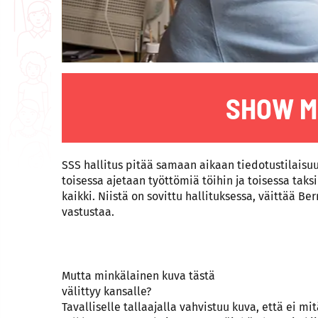
SHOW M
SSS hallitus pitää samaan aikaan tiedotustilaisuu
toisessa ajetaan työttömiä töihin ja toisessa taks
kaikki. Niistä on sovittu hallituksessa, väittää Ber
vastustaa.
Mutta minkälainen kuva tästä
välittyy kansalle?
Tavalliselle tallaajalla vahvistuu kuva, että ei mi