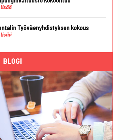
 lisää
ntalin Työväenyhdistyksen kokous
 lisää
BLOGI