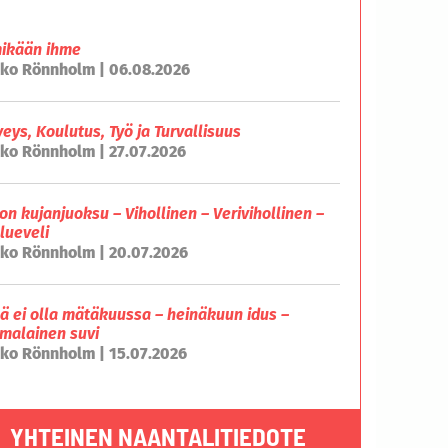
mikään ihme
ko Rönnholm | 06.08.2026
veys, Koulutus, Työ ja Turvallisuus
ko Rönnholm | 27.07.2026
on kujanjuoksu – Vihollinen – Verivihollinen –
lueveli
ko Rönnholm | 20.07.2026
lä ei olla mätäkuussa – heinäkuun idus –
malainen suvi
ko Rönnholm | 15.07.2026
YHTEINEN NAANTALITIEDOTE