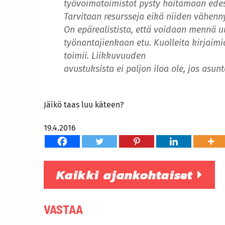
työvoimatoimistot pysty hoitamaan ed
Tarvitaan resursseja eikä niiden vähenn
On epärealistista, että voidaan mennä uus
työnantajienkaan etu. Kuolleita kirjaim
toimii. Liikkuvuuden
avustuksista ei paljon iloa ole, jos asunt
Jäikö taas luu käteen?
19.4.2016
Kaikki ajankohtaiset
VASTAA