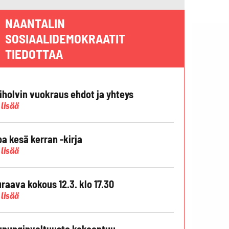
NAANTALIN
SOSIAALIDEMOKRAATIT
TIEDOTTAA
liholvin vuokraus ehdot ja yhteys
 lisää
pa kesä kerran -kirja
 lisää
raava kokous 12.3. klo 17.30
 lisää
punginvaltuusto kokoontuu