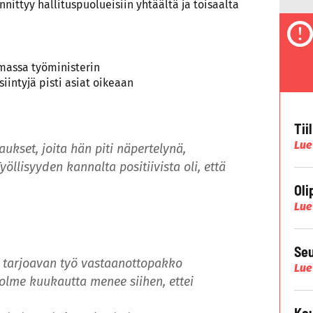
nittyy hallituspuolueisiin yhtäältä ja toisaalta
imassa työministerin
siintyjä pisti asiat oikeaan
Tii
Lue
ukset, joita hän piti näpertelynä,
yöllisyyden kannalta positiivista oli, että
Oli
Lue
Seu
 tarjoavan työ vastaanottopakko
Lue
olme kuukautta menee siihen, ettei
Kau