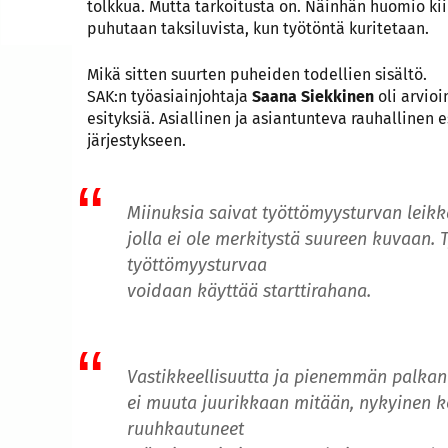
tolkkua. Mutta tarkoitusta on. Näinhän huomio kiin
puhutaan taksiluvista, kun työtöntä kuritetaan.
Mikä sitten suurten puheiden todellien sisältö.
SAK:n työasiainjohtaja
Saana Siekkinen
oli arvio
esityksiä. Asiallinen ja asiantunteva rauhallinen e
järjestykseen.
Miinuksia saivat työttömyysturvan leikka
jolla ei ole merkitystä suureen kuvaan. T
työttömyysturvaa
voidaan käyttää starttirahana.
Vastikkeellisuutta ja pienemmän palkan
ei muuta juurikkaan mitään, nykyinen k
ruuhkautuneet