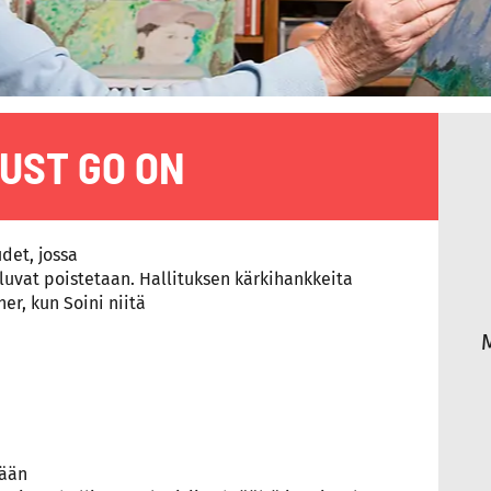
UST GO ON
det, jossa
iluvat poistetaan. Hallituksen kärkihankkeita
ner, kun Soini niitä
tään