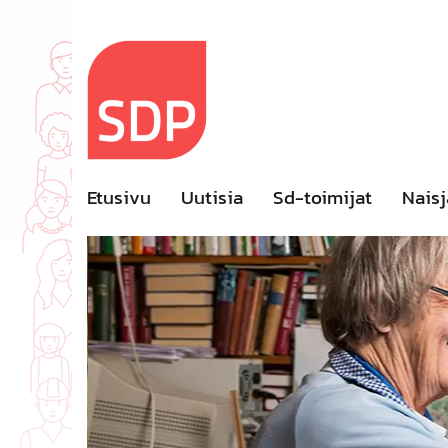
Skip
to
content
Etusivu
Uutisia
Sd-toimijat
Naisj