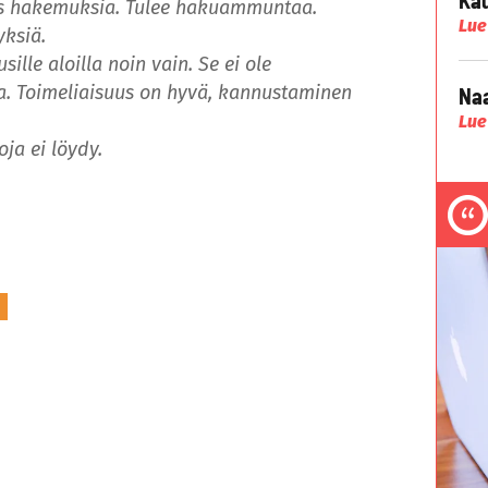
es hakemuksia. Tulee hakuammuntaa.
Lue
yksiä.
ille aloilla noin vain. Se ei ole
ia. Toimeliaisuus on hyvä, kannustaminen
Naa
Lue
oja ei löydy.