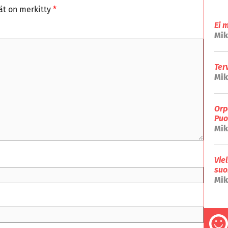
tät on merkitty
*
Ei 
Mik
Ter
Mik
Orp
Puo
Mik
Vie
suo
Mik