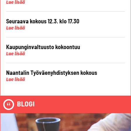
Lue lisää
Seuraava kokous 12.3. klo 17.30
Lue lisää
Kaupunginvaltuusto kokoontuu
Lue lisää
Naantalin Työväenyhdistyksen kokous
Lue lisää
BLOGI