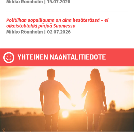
Mikko Rönnholm | 15.07.2026
Politiikan sopulilauma on aina kesäterässä – ei
oikeistoblokki pärjää Suomessa
Mikko Rönnholm | 02.07.2026
YHTEINEN NAANTALITIEDOTE