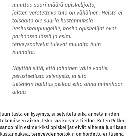
muuttaa suuri määrä opiskelijoita,
joitten verotettava tulo on vähäinen. Heistä ei
toisaalta ole suuria kustannuksia
keskuskaupungeille, koska opiskelijat ovat
parhaassa iässä ja esim.
terveyspalvelut tulevat muualta kuin
kunnalta.
Näyttää siltä, että jokainen väite vaatisi
perusteellista selvitystä, ja sitä
tietenkin hallitus pelkää eikä anna mihinkään
aikaa
Juuri tästä on kysymys, ei selvitetä eikä anneta niiden
tekemiseen aikaa. Usko saa korvata tiedon. Kuten Pekka
sanoo niin esimerkiksi opiskelijat eivät aiheuta juurikaan
kustannuksia, tereveydenhoitokin on hoidettu erillisenä