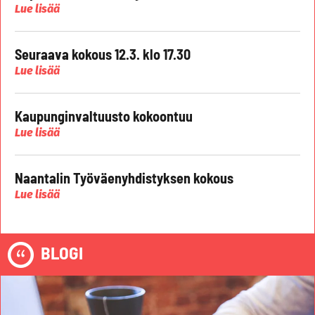
Lue lisää
Seuraava kokous 12.3. klo 17.30
Lue lisää
Kaupunginvaltuusto kokoontuu
Lue lisää
Naantalin Työväenyhdistyksen kokous
Lue lisää
BLOGI