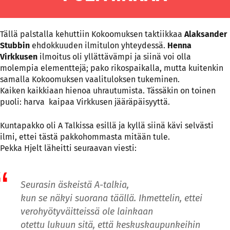
Tällä palstalla kehuttiin Kokoomuksen taktiikkaa
Alaksander
Stubbin
ehdokkuuden ilmitulon yhteydessä.
Henna
Virkkusen
ilmoitus oli yllättävämpi ja siinä voi olla
molempia elementtejä; pako rikospaikalla, mutta kuitenkin
samalla Kokoomuksen vaalituloksen tukeminen.
Kaiken kaikkiaan hienoa uhrautumista. Tässäkin on toinen
puoli: harva kaipaa Virkkusen jääräpäisyyttä.
Kuntapakko oli A Talkissa esillä ja kyllä siinä kävi selvästi
ilmi, ettei tästä pakkohommasta mitään tule.
Pekka Hjelt läheitti seuraavan viesti:
Seurasin äskeistä A-talkia,
kun se näkyi suorana täällä. Ihmettelin, ettei
verohyötyväitteissä ole lainkaan
otettu lukuun sitä, että keskuskaupunkeihin