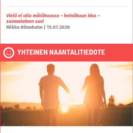
Vielä ei olla mätäkuussa – heinäkuun idus –
suomalainen suvi
Mikko Rönnholm | 15.07.2026
YHTEINEN NAANTALITIEDOTE