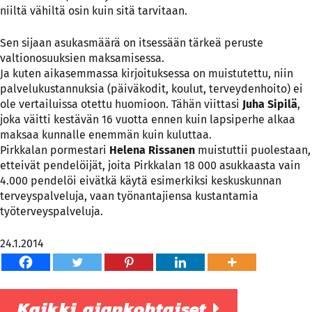
niiltä vähiltä osin kuin sitä tarvitaan.
Sen sijaan asukasmäärä on itsessään tärkeä peruste
valtionosuuksien maksamisessa.
Ja kuten aikasemmassa kirjoituksessa on muistutettu, niin
palvelukustannuksia (päiväkodit, koulut, terveydenhoito) ei
ole vertailuissa otettu huomioon. Tähän viittasi
Juha Sipilä
,
joka väitti kestävän 16 vuotta ennen kuin lapsiperhe alkaa
maksaa kunnalle enemmän kuin kuluttaa.
Pirkkalan pormestari
Helena Rissanen
muistuttii puolestaan,
etteivät pendelöijät, joita Pirkkalan 18 000 asukkaasta vain
4.000 pendelöi eivätkä käytä esimerkiksi keskuskunnan
terveyspalveluja, vaan työnantajiensa kustantamia
työterveyspalveluja.
24.1.2014
Kaikki ajankohtaiset