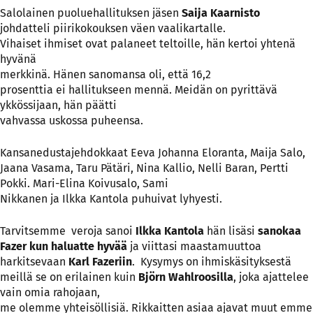
Salolainen puoluehallituksen jäsen
Saija Kaarnisto
johdatteli piirikokouksen väen vaalikartalle.
Vihaiset ihmiset ovat palaneet teltoille, hän kertoi yhtenä
hyvänä
merkkinä. Hänen sanomansa oli, että 16,2
prosenttia ei hallitukseen mennä. Meidän on pyrittävä
ykkössijaan, hän päätti
vahvassa uskossa puheensa.
Kansanedustajehdokkaat Eeva Johanna Eloranta, Maija Salo,
Jaana Vasama, Taru Pätäri, Nina Kallio, Nelli Baran, Pertti
Pokki. Mari-Elina Koivusalo, Sami
Nikkanen ja Ilkka Kantola puhuivat lyhyesti.
Tarvitsemme veroja sanoi
Ilkka Kantola
hän lisäsi
sanokaa
Fazer kun haluatte hyvää
ja viittasi maastamuuttoa
harkitsevaan
Karl Fazeriin
. Kysymys on ihmiskäsityksestä
meillä se on erilainen kuin
Björn Wahlroosilla
, joka ajattelee
vain omia rahojaan,
me olemme yhteisöllisiä. Rikkaitten asiaa ajavat muut emme