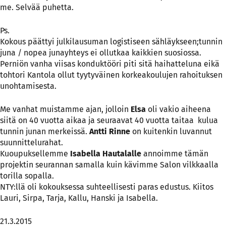
me. Selvää puhetta.
Ps.
Kokous päättyi julkilausuman logistiseen sähläykseen;tunnin
juna / nopea junayhteys ei ollutkaa kaikkien suosiossa.
Perniön vanha viisas konduktööri piti sitä haihatteluna eikä
tohtori Kantola ollut tyytyväinen korkeakoulujen rahoituksen
unohtamisesta.
Me vanhat muistamme ajan, jolloin
Elsa
oli vakio aiheena
siitä on 40 vuotta aikaa ja seuraavat 40 vuotta taitaa kulua
tunnin junan merkeissä.
Antti Rinne
on kuitenkin luvannut
suunnittelurahat.
Kuoupuksellemme
Isabella Hautalalle
annoimme tämän
projektin seurannan samalla kuin kävimme Salon vilkkaalla
torilla sopalla.
NTY:llä oli kokouksessa suhteellisesti paras edustus. Kiitos
Lauri, Sirpa, Tarja, Kallu, Hanski ja Isabella.
21.3.2015