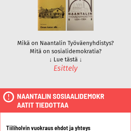
Mikä on Naantalin Työväenyhdistys?
Mitä on sosialidemokratia?
↓
Lue tästä
↓
Esittely
NAANTALIN SOSIAALIDEMOKR
AATIT TIEDOTTAA
Tiiliholvin vuokraus ehdot ja yhteys