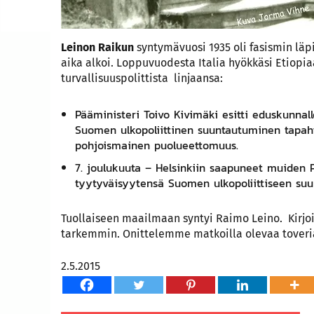
Leinon Raikun
syntymävuosi 1935 oli fasismin läp
aika alkoi. Loppuvuodesta Italia hyökkäsi Etiopia
turvallisuuspolittista linjaansa:
Pääministeri
Toivo Kivimäki
esitti eduskunnall
Suomen ulkopoliittinen suuntautuminen tapah
pohjoismainen puolueettomuus.
7. joulukuuta
– Helsinkiin saapuneet muiden P
tyytyväisyytensä Suomen ulkopoliittiseen suu
Tuollaiseen maailmaan syntyi Raimo Leino. Kirjo
tarkemmin. Onittelemme matkoilla olevaa toveri
2.5.2015