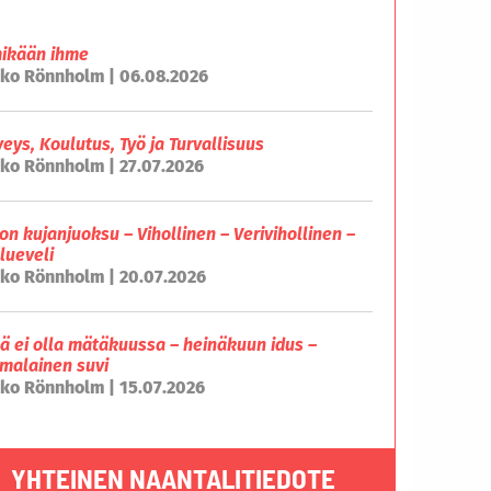
mikään ihme
ko Rönnholm | 06.08.2026
veys, Koulutus, Työ ja Turvallisuus
ko Rönnholm | 27.07.2026
on kujanjuoksu – Vihollinen – Verivihollinen –
lueveli
ko Rönnholm | 20.07.2026
lä ei olla mätäkuussa – heinäkuun idus –
malainen suvi
ko Rönnholm | 15.07.2026
YHTEINEN NAANTALITIEDOTE