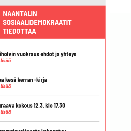
NAANTALIN
SOSIAALIDEMOKRAATIT
TIEDOTTAA
liholvin vuokraus ehdot ja yhteys
 lisää
pa kesä kerran -kirja
 lisää
raava kokous 12.3. klo 17.30
 lisää
punginvaltuusto kokoontuu