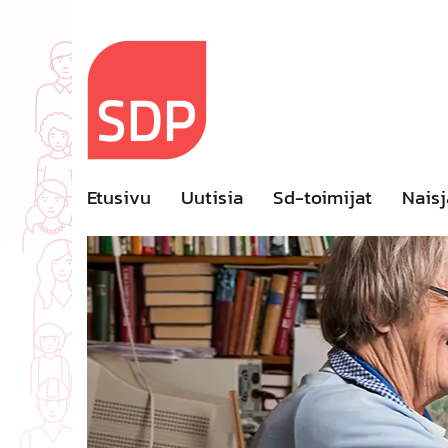
Skip
to
content
Etusivu
Uutisia
Sd-toimijat
Naisj