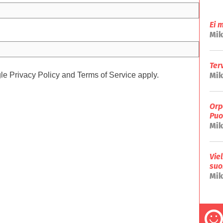
Ei 
Mik
Ter
gle
Privacy Policy
and
Terms of Service
apply.
Mik
Orp
Puo
Mik
Vie
suo
Mik