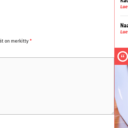
Lue
Naa
Lue
tät on merkitty
*