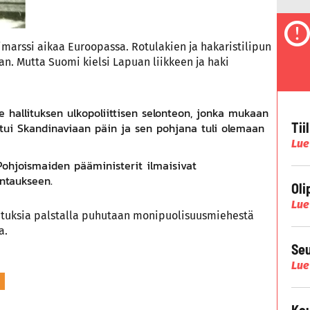
imarssi aikaa Euroopassa. Rotulakien ja hakaristilipun
an. Mutta Suomi kielsi Lapuan liikkeen ja haki
e hallituksen ulkopoliittisen selonteon, jonka mukaan
Tii
tui Skandinaviaan päin ja sen pohjana tuli olemaan
Lue
ohjoismaiden pääministerit ilmaisivat
ntaukseen.
Oli
Lue
ituksia palstalla puhutaan monipuolisuusmiehestä
a.
Seu
Lue
Kau