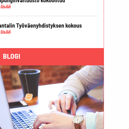
 lisää
ntalin Työväenyhdistyksen kokous
 lisää
BLOGI