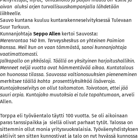
aivan aluksi arjen turvallisuuskampanjalla lähdetään
liikkeelle.
Sauvo kuntana kuuluu kuntarakenneselvityksessä Tulevaan
Suur Turkuun.
Kunnanjohtaja
Seppo Allen
kertoi Sauvosta
:
Merenrantaa 140 km. Terveyskeskus on yhteinen Paimion
kanssa. Meil kun on vaan tämmöstä, sanoi kunnanjohtaja
vaatimattomasti.
Jalkapallo on ykköslaji. Täällä on yksityinen harjoitushallikin.
Menneet neljä vuotta ovat hämmentävää aikaa. Kuntatalous
on huonossa tilassa. Sauvossa valtionosuuksien pieneneminen
merkitsee täällä kahta prosenttiyksikköä lisäveroja.
Kuntajakoselvitys on ollut taitamaton. Toivotaan, ettei jää
suuri arpia. Kuntajako muutoksia ei tule tapahtumaan
, arveli
Allen.
Torppa eli työväentalo täytti 100 vuotta. Se oli aikoinaan
paras tanssipaikka ja siellä olivat parhaat tytöt. Talossa on
sittemmin ollut monia yritysvuokralaisia. Työväenyhdistyksen
aktiivit sen sitten kunnostivat ja talo on nyt hyvässä kunnossa