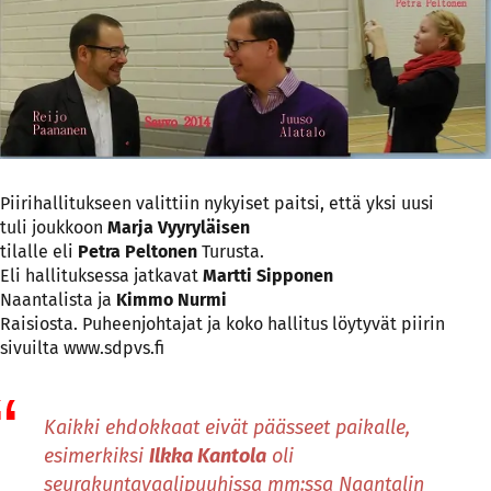
Piirihallitukseen valittiin nykyiset paitsi, että yksi uusi
tuli joukkoon
Marja Vyyryläisen
tilalle eli
Petra Peltonen
Turusta.
Eli hallituksessa jatkavat
Martti Sipponen
Naantalista ja
Kimmo Nurmi
Raisiosta. Puheenjohtajat ja koko hallitus löytyvät piirin
sivuilta
www.sdpvs.fi
Kaikki ehdokkaat eivät päässeet paikalle,
esimerkiksi
Ilkka Kantola
oli
seurakuntavaalipuuhissa mm:ssa Naantalin