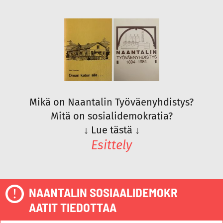
Mikä on Naantalin Työväenyhdistys?
Mitä on sosialidemokratia?
↓
Lue tästä
↓
Esittely
NAANTALIN SOSIAALIDEMOKR
AATIT TIEDOTTAA