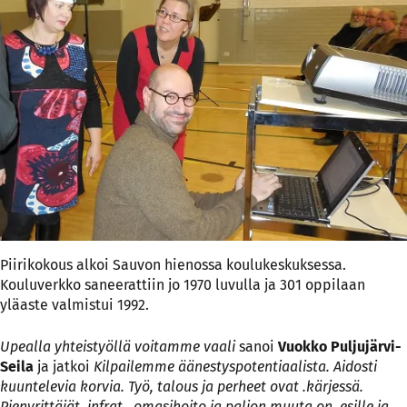
Piirikokous alkoi Sauvon hienossa koulukeskuksessa.
Kouluverkko saneerattiin jo 1970 luvulla ja 301 oppilaan
yläaste valmistui 1992.
Upealla yhteistyöllä voitamme vaali
sanoi
Vuokko Puljujärvi-
Seila
ja jatkoi
Kilpailemme äänestyspotentiaalista. Aidosti
kuuntelevia korvia. Työ, talous ja perheet ovat .kärjessä.
Pienyrittäjät, infrat, omasihoito ja paljon muuta on esille ja