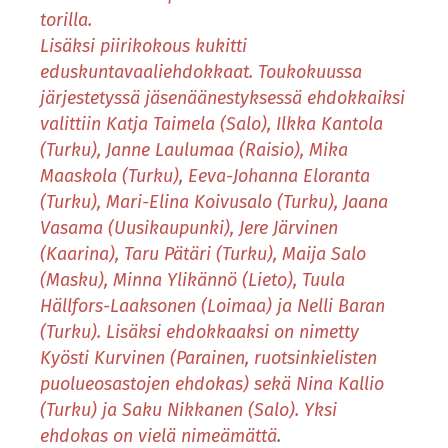
torilla.
Lisäksi piirikokous kukitti
eduskuntavaaliehdokkaat. Toukokuussa
järjestetyssä jäsenäänestyksessä ehdokkaiksi
valittiin Katja Taimela (Salo), Ilkka Kantola
(Turku), Janne Laulumaa (Raisio), Mika
Maaskola (Turku), Eeva-Johanna Eloranta
(Turku), Mari-Elina Koivusalo (Turku), Jaana
Vasama (Uusikaupunki), Jere Järvinen
(Kaarina), Taru Pätäri (Turku), Maija Salo
(Masku), Minna Ylikännö (Lieto), Tuula
Hällfors-Laaksonen (Loimaa) ja Nelli Baran
(Turku). Lisäksi ehdokkaaksi on nimetty
Kyösti Kurvinen (Parainen, ruotsinkielisten
puolueosastojen ehdokas) sekä Nina Kallio
(Turku) ja Saku Nikkanen (Salo). Yksi
ehdokas on vielä nimeämättä
.