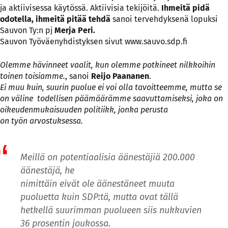
ja aktiivisessa käytössä. Aktiivisia tekijöitä.
Ihmeitä pidä
odotella, ihmeitä pitää tehdä
sanoi tervehdyksenä lopuksi
Sauvon Ty:n pj
Merja Peri.
Sauvon Työväenyhdistyksen sivut
www.sauvo.sdp.fi
Olemme hävinneet vaalit, kun olemme potkineet nilkkoihin
toinen toisiamme.
, sanoi
Reijo Paananen
.
Ei muu kuin, suurin puolue ei voi olla tavoitteemme, mutta se
on väline todellisen päämäärämme saavuttamiseksi, joka on
oikeudenmukaisuuden politiikk, jonka perusta
on työn arvostuksessa.
Meillä on potentiaalisia äänestäjiä 200.000
äänestäjä, he
nimittäin eivät ole äänestäneet muuta
puoluetta kuin SDP:tä, mutta ovat tällä
hetkellä suurimman puolueen siis nukkuvien
36 prosentin joukossa.