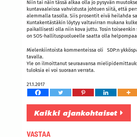
Niin tai näin tässä alkaa olla jo pysyvän muutoks
kuntavaaleissa vahvistusta johtuen siitä, että pe
alemmalla tasolla. Siis prosentit eivä heilahda s
Kuntakentästäkin löytyy valtavirran mukana kulk
paikallisesti olla niin kova juttu. Tosin toiseenk
on SOS-hallituspuolueelle saatta olla helpompaa
Mielenkiintoista kommenteissa oli SDP:n ykkösp
tavalla.
Yle on ilmoittanut seuraavansa mielipidemittauk
tuloksia ei voi suoraan verrata.
21.1.2017
Kaikki ajankohtaiset
VASTAA