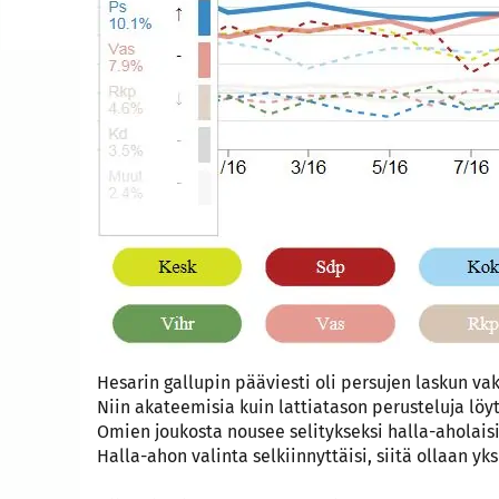
Hesarin gallupin pääviesti oli persujen laskun va
Niin akateemisia kuin lattiatason perusteluja löy
Omien joukosta nousee selitykseksi halla-aholais
Halla-ahon valinta selkiinnyttäisi, siitä ollaan yks