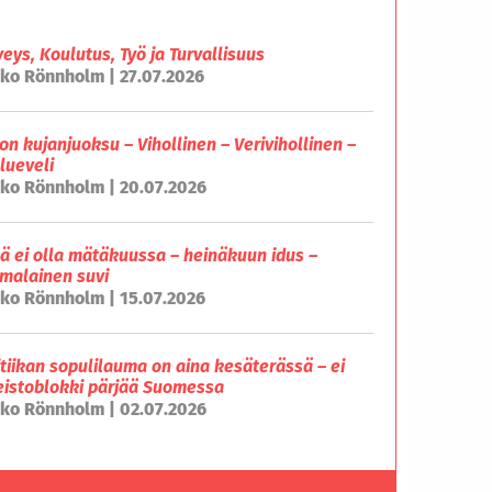
veys, Koulutus, Työ ja Turvallisuus
ko Rönnholm | 27.07.2026
on kujanjuoksu – Vihollinen – Verivihollinen –
lueveli
ko Rönnholm | 20.07.2026
lä ei olla mätäkuussa – heinäkuun idus –
malainen suvi
ko Rönnholm | 15.07.2026
itiikan sopulilauma on aina kesäterässä – ei
eistoblokki pärjää Suomessa
ko Rönnholm | 02.07.2026