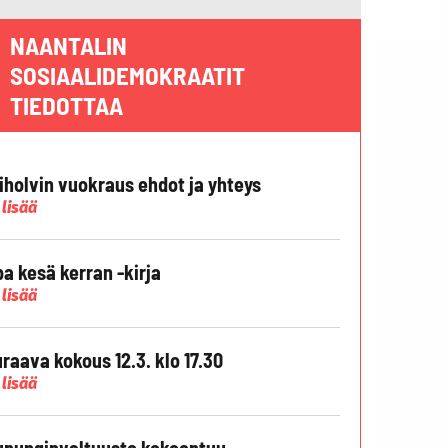
NAANTALIN
SOSIAALIDEMOKRAATIT
TIEDOTTAA
liholvin vuokraus ehdot ja yhteys
 lisää
pa kesä kerran -kirja
 lisää
raava kokous 12.3. klo 17.30
 lisää
punginvaltuusto kokoontuu