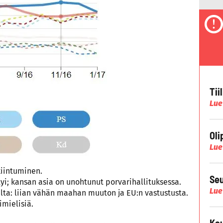
Tii
Lue
Oli
Lue
kiintuminen.
Seu
tyi; kansan asia on unohtunut porvarihallituksessa.
Lue
ilta: liian vähän maahan muuton ja EU:n vastustusta.
imielisiä.
Kau