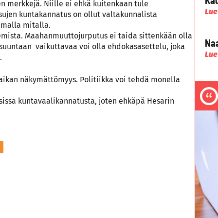
en merkkejä. Niille ei ehkä kuitenkaan tule
Lue
rsujen kuntakannatus on ollut valtakunnalista
amalla mitalla.
emista. Maahanmuuttojurputus ei taida sittenkään olla
Naa
in suuntaan vaikuttavaa voi olla ehdokasasettelu, joka
Lue
.
aikan näkymättömyys. Politiikka voi tehdä monella
sissa kuntavaalikannatusta, joten ehkäpä Hesarin