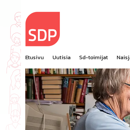
Skip
to
content
Etusivu
Uutisia
Sd-toimijat
Naisj