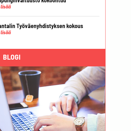
 lisää
ntalin Työväenyhdistyksen kokous
 lisää
BLOGI