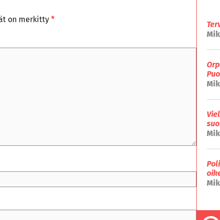
tät on merkitty
*
Ter
Mik
Orp
Puo
Mik
Vie
suo
Mik
Pol
oik
Mik