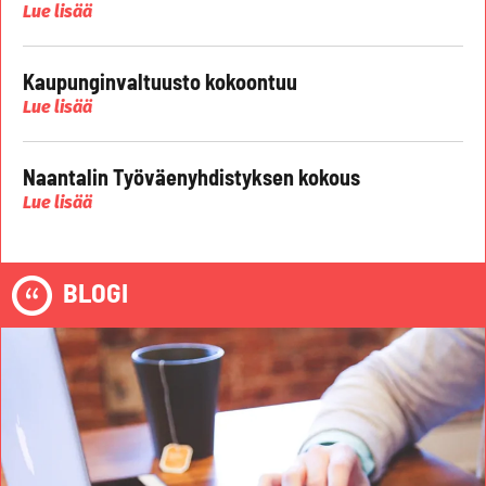
Lue lisää
Kaupunginvaltuusto kokoontuu
Lue lisää
Naantalin Työväenyhdistyksen kokous
Lue lisää
BLOGI