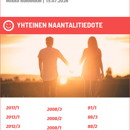
Mikko Rönnholm | 15.07.2026
YHTEINEN NAANTALITIEDOTE
2017/1
91/1
2008/3
2013/1
88/3
2008/2
2012/3
88/2
2008/1