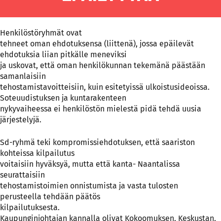
Henkilöstöryhmät ovat
tehneet oman ehdotuksensa (liittenä), jossa epäilevät
ehdotuksia liian pitkälle meneviksi
ja uskovat, että oman henkilökunnan tekemänä päästään
samanlaisiin
tehostamistavoitteisiin, kuin esitetyissä ulkoistusideoissa.
Soteuudistuksen ja kuntarakenteen
nykyvaiheessa ei henkilöstön mielestä pidä tehdä uusia
järjestelyjä.
Sd-ryhmä teki kompromissiehdotuksen, että saariston
kohteissa kilpailutus
voitaisiin hyväksyä, mutta että kanta- Naantalissa
seurattaisiin
tehostamistoimien onnistumista ja vasta tulosten
perusteella tehdään päätös
kilpailutuksesta.
Kaupunginjohtajan kannalla olivat Kokoomuksen, Keskustan,