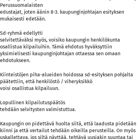
Perussuomalaisten
edustajat, joten äänin 8-3. kaupunginjohtajan esityksen
mukaisesti edetään.
Sd-ryhmä edellytti
selvitettäväksi myös, voisiko kaupungin henkilökunta
osallistua kilpailuihin. Tämä ehdotus hyväksyttiin
yksimielisesti kaupunginjohtajan ottaessa sen omaan
ehdotukseen.
Kiinteistöjen piha-alueiden hoidossa sd-esityksen pohjalta
päätettiin, että henkilöstö / viheryksikkö
voisi osallistua kilpailuun.
Lopullinen kilpailutuspäätös
tehdään selvitysten valmistuttua.
Kaupungin on pidettävä huolta siitä, että laadusta pidetään
kiinni ja että vertailut tehdään oikeilla perusteilla. On myös
uskallettava, jos siltä näyttää, tehtävä uusiakin suuntaa tai