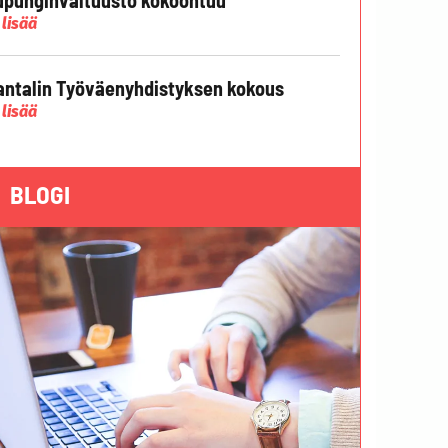
 lisää
ntalin Työväenyhdistyksen kokous
 lisää
BLOGI