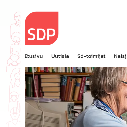
Skip
to
content
Etusivu
Uutisia
Sd-toimijat
Naisj