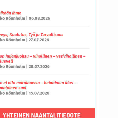
mikään ihme
ko Rönnholm | 06.08.2026
veys, Koulutus, Työ ja Turvallisuus
ko Rönnholm | 27.07.2026
on kujanjuoksu – Vihollinen – Verivihollinen –
lueveli
ko Rönnholm | 20.07.2026
lä ei olla mätäkuussa – heinäkuun idus –
malainen suvi
ko Rönnholm | 15.07.2026
YHTEINEN NAANTALITIEDOTE