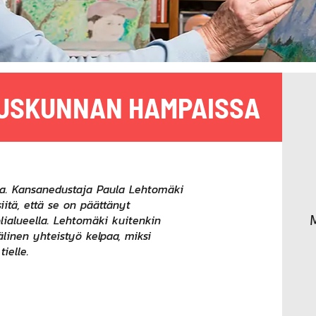
DUSKUNNAN HAMPAISSA
sia. Kansanedustaja Paula Lehtomäki
siitä, että se on päättänyt
lialueella. Lehtomäki kuitenkin
linen yhteistyö kelpaa, miksi
ielle.