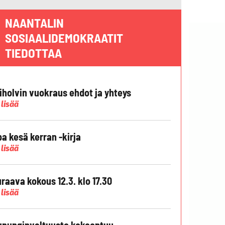
NAANTALIN
SOSIAALIDEMOKRAATIT
TIEDOTTAA
liholvin vuokraus ehdot ja yhteys
 lisää
pa kesä kerran -kirja
 lisää
raava kokous 12.3. klo 17.30
 lisää
punginvaltuusto kokoontuu