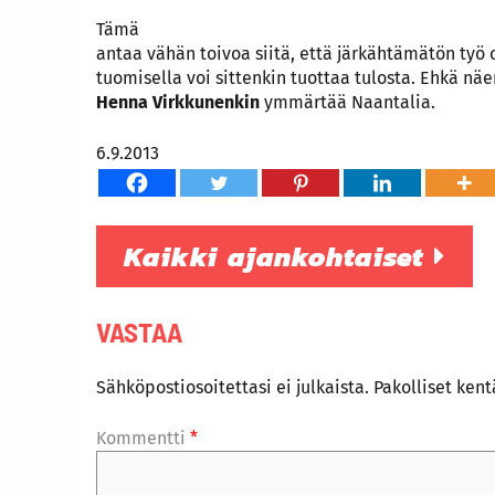
Tämä
antaa vähän toivoa siitä, että järkähtämätön työ 
tuomisella voi sittenkin tuottaa tulosta. Ehkä nä
Henna Virkkunenkin
ymmärtää Naantalia.
6.9.2013
Kaikki ajankohtaiset
VASTAA
Sähköpostiosoitettasi ei julkaista.
Pakolliset ken
Kommentti
*