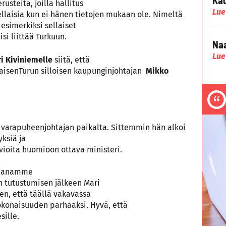
rusteita, joilla hallitus
Lue
Sellaisia kun ei hänen tietojen mukaan ole. Nimeltä
esimerkiksi sellaiset
si liittää Turkuun.
Naa
Lue
i Kiviniemelle
siitä, että
alaisenTurun silloisen kaupunginjohtajan
Mikko
 varapuheenjohtajan paikalta. Sittemmin hän alkoi
ksiä ja
rvioita huomioon ottava ministeri.
ajanamme
in tutustumisen jälkeen Mari
en, että täällä vakavassa
konaisuuden parhaaksi. Hyvä, että
ille.