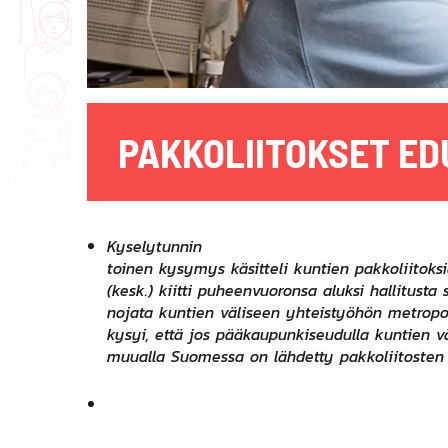
PAKKOLIITOKSET E
Kyselytunnin
toinen kysymys käsitteli kuntien pakkoliitok
(kesk.) kiitti puheenvuoronsa aluksi hallitusta 
nojata kuntien väliseen yhteistyöhön metropo
kysyi, että jos pääkaupunkiseudulla kuntien vä
muualla Suomessa on lähdetty pakkoliitosten t