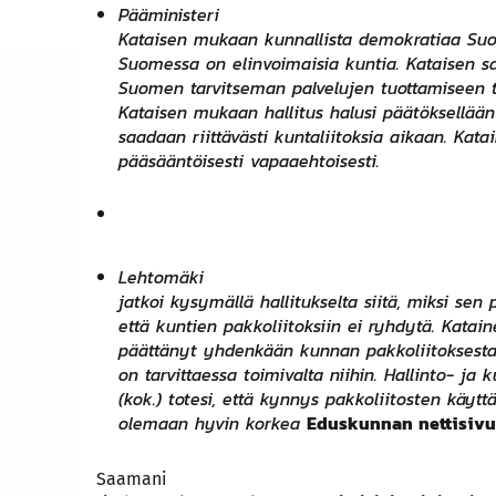
Pääministeri
Kataisen mukaan kunnallista demokratiaa Suom
Suomessa on elinvoimaisia kuntia. Kataisen sa
Suomen tarvitseman palvelujen tuottamiseen ta
Kataisen mukaan hallitus halusi päätöksellään
saadaan riittävästi kuntaliitoksia aikaan. Kat
pääsääntöisesti vapaaehtoisesti.
Lehtomäki
jatkoi kysymällä hallitukselta siitä, miksi sen
että kuntien pakkoliitoksiin ei ryhdytä. Kataine
päättänyt yhdenkään kunnan pakkoliitoksesta 
on tarvittaessa toimivalta niihin. Hallinto- j
(kok.) totesi, että kynnys pakkoliitosten käyt
olemaan hyvin korkea
Eduskunnan nettisivu
Saamani