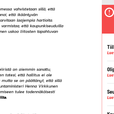
essa vahvistetaan sillä, että
noi, että ikääntyvän
rvitaan laajempia hartioita.
 varmistaa, että kaupunkiseuduilla
ainen uskoo liitosten tapahtuvan
Tii
Lue
Oli
 piiristä on aiemmin sanottu,
n totesi, että hallitus ei ole
Lue
mutta se on päättänyt, että sillä
a kuntaministeri Henna Virkkunen
Seu
tämiseen tulee todennäköisesti
ilta
.
Lue
Kau