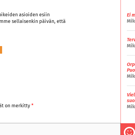
oikeiden asioiden esiin
Ei 
Mik
emme sellaisenkin päivän, että
Ter
Mik
Orp
Puo
Mik
Vie
suo
tät on merkitty
*
Mik