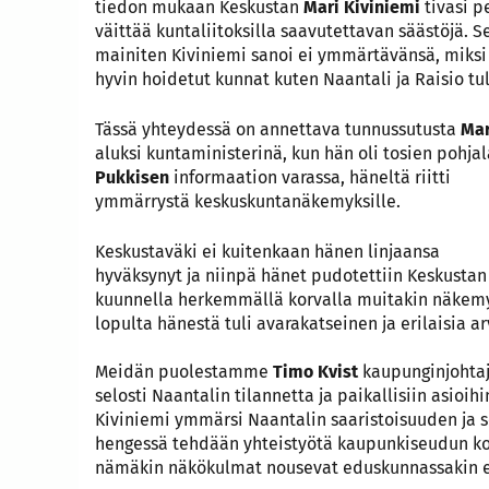
tiedon mukaan Keskustan
Mari Kiviniemi
tivasi pe
väittää kuntaliitoksilla saavutettavan säästöjä. 
mainiten Kiviniemi sanoi ei ymmärtävänsä, miksi 
hyvin hoidetut kunnat kuten Naantali ja Raisio tuli
Tässä yhteydessä on annettava tunnussutusta
Mar
aluksi kuntaministerinä, kun hän oli tosien pohj
Pukkisen
informaation varassa, häneltä riitti
ymmärrystä keskuskuntanäkemyksille.
Keskustaväki ei kuitenkaan hänen linjaansa
hyväksynyt ja niinpä hänet pudotettiin Keskustan
kuunnella herkemmällä korvalla muitakin näkemy
lopulta hänestä tuli avarakatseinen ja erilaisia a
Meidän puolestamme
Timo Kvist
kaupunginjoht
selosti Naantalin tilannetta ja paikallisiin asioih
Kiviniemi ymmärsi Naantalin saaristoisuuden ja s
hengessä tehdään yhteistyötä kaupunkiseudun ko
nämäkin näkökulmat nousevat eduskunnassakin es