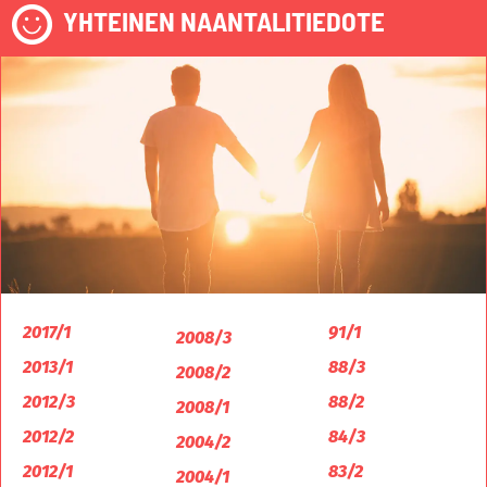
YHTEINEN NAANTALITIEDOTE
2017/1
91/1
2008/3
2013/1
88/3
2008/2
2012/3
88/2
2008/1
2012/2
84/3
2004/2
2012/1
83/2
2004/1