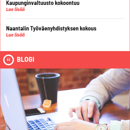
Kaupunginvaltuusto kokoontuu
Lue lisää
Naantalin Työväenyhdistyksen kokous
Lue lisää
BLOGI