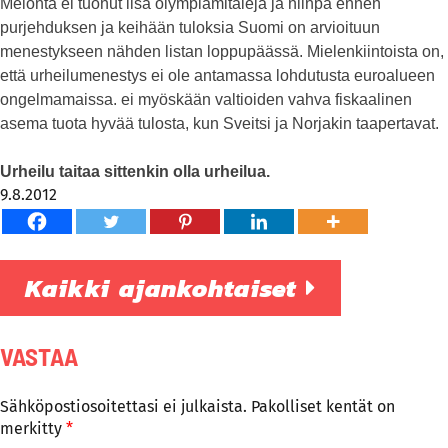
Melonta ei tuonut lisä olympiamitaleja ja niinpä ennen
purjehduksen ja keihään tuloksia Suomi on arvioituun
menestykseen nähden listan loppupäässä. Mielenkiintoista on,
että urheilumenestys ei ole antamassa lohdutusta euroalueen
ongelmamaissa. ei myöskään valtioiden vahva fiskaalinen
asema tuota hyvää tulosta, kun Sveitsi ja Norjakin taapertavat.
Urheilu taitaa sittenkin olla urheilua.
9.8.2012
Kaikki ajankohtaiset
VASTAA
Sähköpostiosoitettasi ei julkaista.
Pakolliset kentät on
merkitty
*