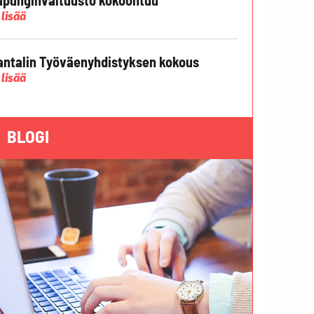
 lisää
ntalin Työväenyhdistyksen kokous
 lisää
BLOGI