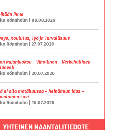
mikään ihme
ko Rönnholm | 06.08.2026
veys, Koulutus, Työ ja Turvallisuus
ko Rönnholm | 27.07.2026
on kujanjuoksu – Vihollinen – Verivihollinen –
lueveli
ko Rönnholm | 20.07.2026
lä ei olla mätäkuussa – heinäkuun idus –
malainen suvi
ko Rönnholm | 15.07.2026
YHTEINEN NAANTALITIEDOTE