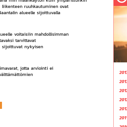
keänä niin maankäytön kuin ympäristönkin
ja liikenteen ruuhkautuminen ovat
antalin alueelle sijoittuvalla
lueelle voitaisiin mahdollisimman
tavaksi tarvittavat
a sijoittuvat nykyisen
mavarat, jotta arviointi ei
201
 välttämättömien
201
201
201
201
201
201