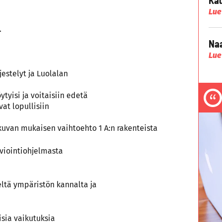
Lue
.
Naa
Lue
estelyt ja Luolalan
ytyisi ja voitaisiin edetä
at lopullisiin
kuvan mukaisen vaihtoehto 1 A:n rakenteista
viointiohjelmasta
seltä ympäristön kannalta ja
isia vaikutuksia