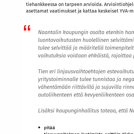
tiehankkeessa on tarpeen arvioida. Arviointiohjel
asettamat vaatimukset ja kattaa keskeiset YVA-me
Naantalin kaupungin osalta etenkin han
luontovaikutusten huolellinen selvittäm
tulee selvittää ja määritellä toimenpiteit
vaikutuksia voidaan ehkäistä, rajoittaa 
Tien eri linjausvaihtoehtojen estevaikut
yritystoiminnalle tulee tunnistaa ja nega
vähentämään riittävillä ja sujuvilla rin
autoliikenteen että kevyenliikenteen osa
Lisäksi kaupunginhallitus toteaa, että 
pitää