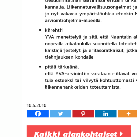
tiesuunnitelman laatimista erittäin tär
kannalta. Liikenneturvallisuusongelmat 
jo nyt vakavia ympäristöuhkia etenkin Na
arviointiohjelma-alueella.
kiirehtii
YVA-menettelyä ja sitä, että Naantalin a
nopealla aikataululla suunnitella toteutet
kaistajärjestelyt ja eritasoratkaisut, jotk
tielinjauksen kohdalle
pitää tärkeänä,
että YVA-arviointiin varataan riittävät voi
tule esteeksi tai viivytä kohtuuttomasti
liikennehankkeiden toteuttamista.
16.5.2016
Kaikki ajankohtaiset