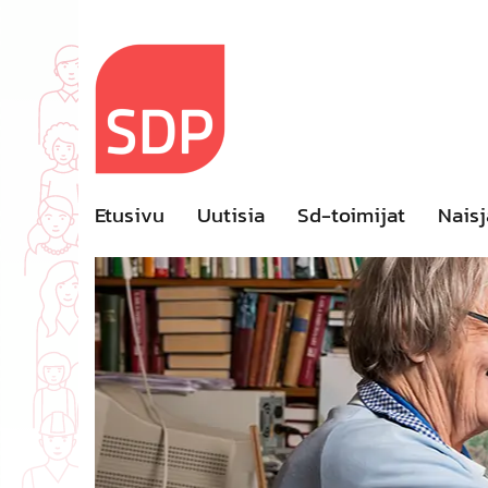
Skip
to
content
Etusivu
Uutisia
Sd-toimijat
Naisj