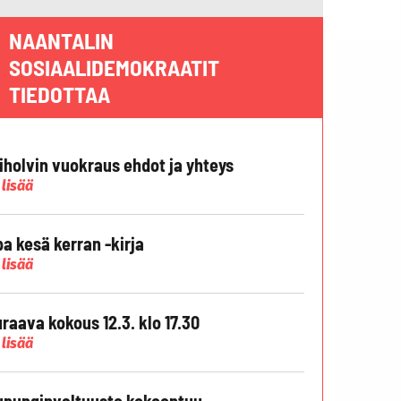
NAANTALIN
SOSIAALIDEMOKRAATIT
TIEDOTTAA
liholvin vuokraus ehdot ja yhteys
 lisää
pa kesä kerran -kirja
 lisää
raava kokous 12.3. klo 17.30
 lisää
punginvaltuusto kokoontuu