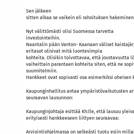
Sen jälkeen
sitten alkaa se vaikein eli rahoituksen hakeminen
Nyt välittömästi olisi Suomessa tarvetta
investointeihin.
Naantalin pään Vanton- Kaanaan väliset kaistajärj
eritasot olisivat mitä luontevimpia
kohteita. Olisikin toivottavaa, että joustavuutta lö
vaiheittain parantaen kohteita siten, että ne sopiv
suunnitelmiin.
Hankkeet ovat sopivasti osa esimerkiksi oheisen 
Kaupunginhallitus antaa ympäristövaikutusten ar
seuraavan lausunnon:
Kaupunginjohtaja esittää Kh:lle, että lausuu ylei
erityisesti hankkeeseen liittyen seuraavaa:
Arviointiohjelmassa on selkeästi tuotu esiin milla