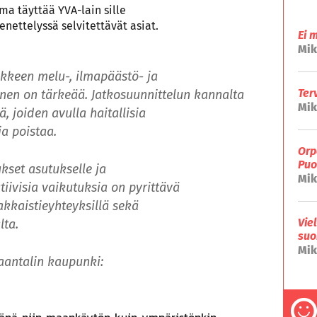
ma täyttää YVA-lain sille
nettelyssä selvitettävät asiat.
Ei 
Mik
kkeen melu-, ilmapäästö- ja
Ter
inen on tärkeää. Jatkosuunnittelun kannalta
Mik
ä, joiden avulla haitallisia
ja poistaa.
Orp
Puo
ukset asutukselle ja
Mik
tiivisia vaikutuksia on pyrittävä
nakkaistieyhteyksillä sekä
Vie
lta.
suo
Mik
Naantalin kaupunki: