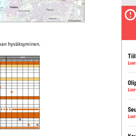
lman hyväksyminen.
Tii
Lue
Oli
Lue
Seu
Lue
Kau