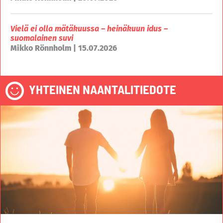
Vielä ei olla mätäkuussa – heinäkuun idus –
suomalainen suvi
Mikko Rönnholm | 15.07.2026
YHTEINEN NAANTALITIEDOTE