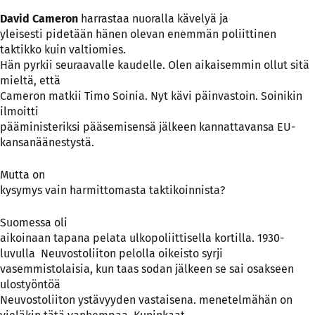
David Cameron
harrastaa nuoralla kävelyä ja
yleisesti pidetään hänen olevan enemmän poliittinen
taktikko kuin valtiomies.
Hän pyrkii seuraavalle kaudelle. Olen aikaisemmin ollut sitä
mieltä, että
Cameron matkii Timo Soinia. Nyt kävi päinvastoin. Soinikin
ilmoitti
pääministeriksi pääsemisensä jälkeen kannattavansa EU-
kansanäänestystä.
Mutta on
kysymys vain harmittomasta taktikoinnista?
Suomessa oli
aikoinaan tapana pelata ulkopoliittisella kortilla. 1930-
luvulla
Neuvostoliiton pelolla oikeisto syrji
vasemmistolaisia, kun taas sodan jälkeen se sai osakseen
ulostyöntöä
Neuvostoliiton ystävyyden vastaisena. menetelmähän on