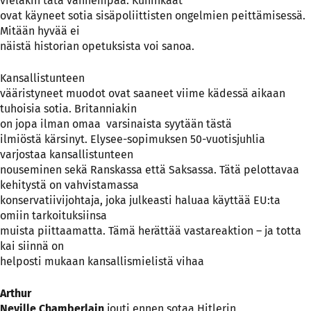
vieläkin tätä vanhempaa. Kuninkaat
ovat käyneet sotia sisäpoliittisten ongelmien peittämisessä.
Mitään hyvää ei
näistä historian opetuksista voi sanoa.
Kansallistunteen
vääristyneet muodot ovat saaneet viime kädessä aikaan
tuhoisia sotia. Britanniakin
on jopa ilman omaa
varsinaista syytään tästä
ilmiöstä kärsinyt. Elysee-sopimuksen 50-vuotisjuhlia
varjostaa kansallistunteen
nouseminen sekä Ranskassa että Saksassa. Tätä pelottavaa
kehitystä on vahvistamassa
konservatiivijohtaja, joka julkeasti haluaa käyttää EU:ta
omiin tarkoituksiinsa
muista piittaamatta. Tämä herättää vastareaktion – ja totta
kai siinnä on
helposti mukaan kansallismielistä vihaa
Arthur
Neville Chamberlain
jouti ennen sotaa Hitlerin