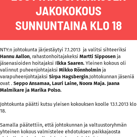
JAKOKOKOUS
SUNNUNTAINA KLO 18
NTY:n johtokunta järjestäytyi 7.1.2013 ja valitsi sihteeriksi
Hannu Aallon
, rahastonhoitajakeksi
Martti Sipposen
ja
jäsenasioiden hoitajaksi I
lkka Saaren.
Yleinen kokous oli
valinnut puheenjohtajaksi
Mikko Rönnholmin
ja
varapuheenjohtajaksi
Sirpa Hagsbergin
.Johtokunnan jäseniä
ovat .
Seppo Ansamaa, Lauri Laine, Noora Maja. Jaana
Malmikare ja Marika Polso.
Johtokunta päätti kutsu yleisen kokouksen koolle 13.1.2013 klo
18.
Samalla päätettiin, että johtokunnan ja valtuustoryhmän
yhteinen kokous valmistelee ehdotuksen paikkajaosta