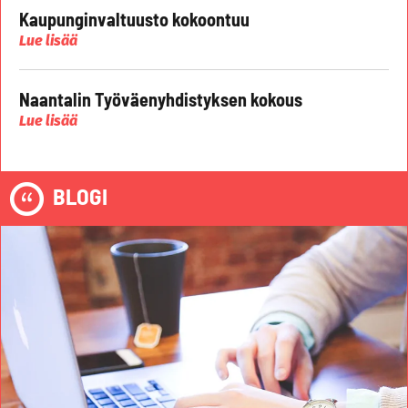
Kaupunginvaltuusto kokoontuu
Lue lisää
Naantalin Työväenyhdistyksen kokous
Lue lisää
BLOGI