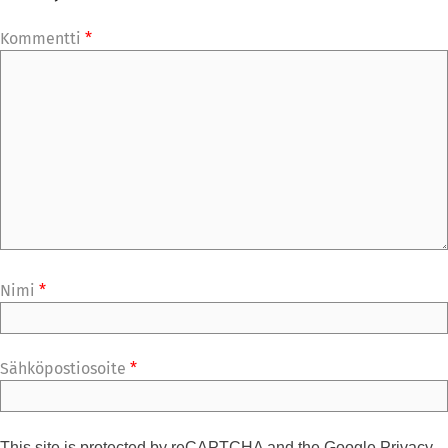
Kommentti
*
Nimi
*
Sähköpostiosoite
*
This site is protected by reCAPTCHA and the Google
Privacy