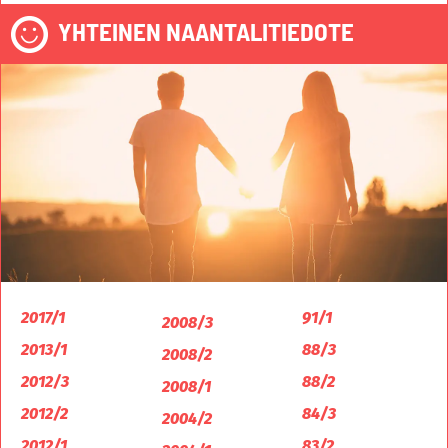
YHTEINEN NAANTALITIEDOTE
2017/1
91/1
2008/3
2013/1
88/3
2008/2
2012/3
88/2
2008/1
2012/2
84/3
2004/2
2012/1
83/2