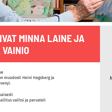
IVAT MINNA LAINE JA
 VAINIO
sa
ton muodosti Heini Hagsberg ja
venyi.
kaisesti
litus valitsi ja perusteli