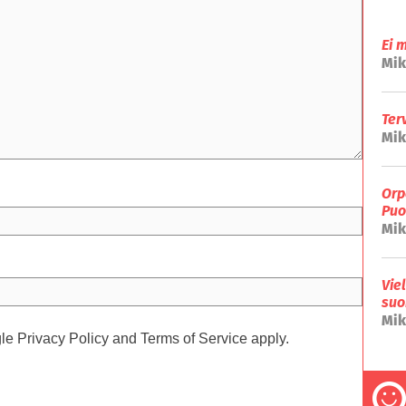
Ei 
Mik
Ter
Mik
Orp
Puo
Mik
Vie
suo
Mik
gle
Privacy Policy
and
Terms of Service
apply.