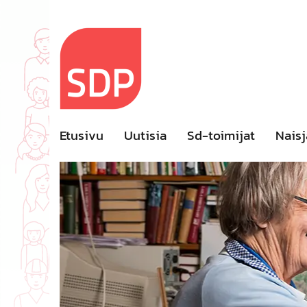
Skip
to
content
Etusivu
Uutisia
Sd-toimijat
Naisj