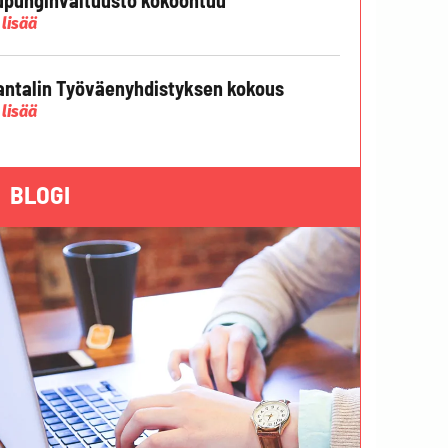
 lisää
ntalin Työväenyhdistyksen kokous
 lisää
BLOGI