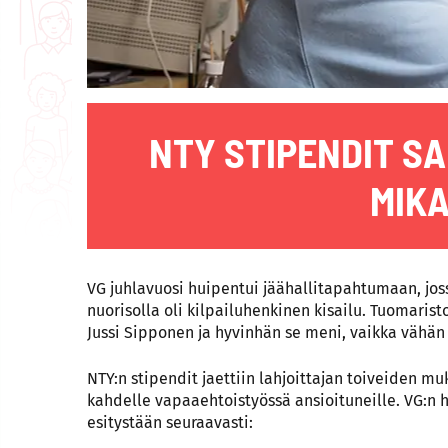
NTY STIPENDIT SA
MIKA
VG juhlavuosi huipentui jäähallitapahtumaan, jos
nuorisolla oli kilpailuhenkinen kisailu. Tuomaris
Jussi Sipponen ja hyvinhän se meni, vaikka vähän 
NTY:n stipendit jaettiin lahjoittajan toiveiden mu
kahdelle vapaaehtoistyössä ansioituneille. VG:n hal
esitystään seuraavasti: