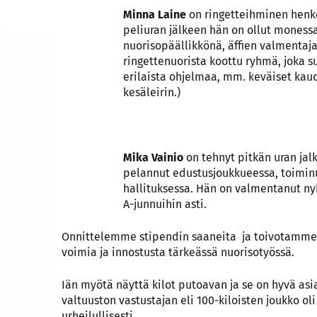
Minna Laine
on ringetteihminen henke
peliuran jälkeen hän on ollut moness
nuorisopäällikkönä, äffien valmenta
ringettenuorista koottu ryhmä, joka s
erilaista ohjelmaa, mm. keväiset kaud
kesäleirin.)
Mika Vainio
on tehnyt pitkän uran jal
pelannut edustusjoukkueessa, toiminu
hallituksessa. Hän on valmentanut ny
A-junnuihin asti.
Onnittelemme stipendin saaneita
ja toivotamme 
voimia ja innostusta tärkeässä nuorisotyössä.
Iän myötä näyttä kilot putoavan ja se on hyvä asia
valtuuston vastustajan eli 100-kiloisten joukko oli 
urheilullisesti