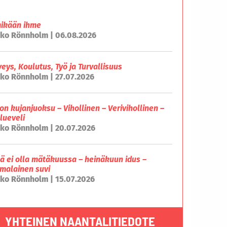
mikään ihme
ko Rönnholm | 06.08.2026
veys, Koulutus, Työ ja Turvallisuus
ko Rönnholm | 27.07.2026
on kujanjuoksu – Vihollinen – Verivihollinen –
lueveli
ko Rönnholm | 20.07.2026
lä ei olla mätäkuussa – heinäkuun idus –
malainen suvi
ko Rönnholm | 15.07.2026
YHTEINEN NAANTALITIEDOTE