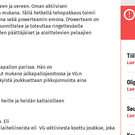
en ja vereen. Oman aktiivisen
a mukana. Tällä hetkellä tehopakkaus toimii
jana sekä powerteamin emona. (Powerteam on
uunnittelee ja toteuttaa ringetteväelle
en päättäjäiset ja aloittelevien pelaajien
Tii
Lue
kapallon parissa. Hän on
t mukana jalkapallojaostossa ja VG:n
kyistä joukkuettaan pikkujunnuista aina
Oli
Lue
heille ja heidän kaltaisilleen
Seu
Lue
. Eli
laiheliineista eli
VG-aktiiviesta koottu joukkue, joka
Kau