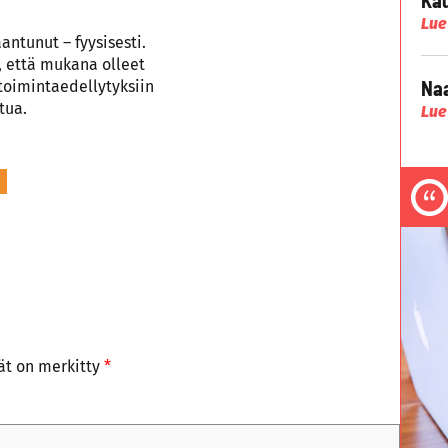
Lue
aantunut – fyysisesti.
n, että mukana olleet
Naa
 toimintaedellytyksiin
tua.
Lue
tät on merkitty
*