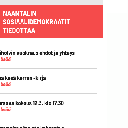
NAANTALIN
SOSIAALIDEMOKRAATIT
TIEDOTTAA
liholvin vuokraus ehdot ja yhteys
 lisää
pa kesä kerran -kirja
 lisää
raava kokous 12.3. klo 17.30
 lisää
punginvaltuusto kokoontuu