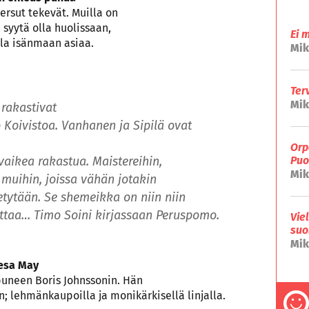
persut tekevät. Muilla on
 syytä olla huolissaan,
Ei 
lla isänmaan asiaa.
Mik
Ter
Mik
 rakastivat
oivistoa. Vanhanen ja Sipilä ovat
Orp
 vaikea rakastua. Maistereihin,
Puo
Mik
 ja muihin, joissa vähän jotakin
etytään. Se shemeikka on niin niin
ttaa… Timo Soini kirjassaan Peruspomo.
Vie
suo
Mik
resa May
opuneen Boris Johnssonin. Hän
 lehmänkaupoilla ja monikärkisellä linjalla.