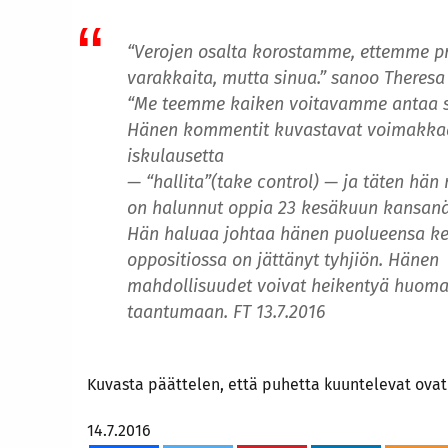
“Verojen osalta korostamme, ettemme pr
varakkaita, mutta sinua.” sanoo Theres
“Me teemme kaiken voitavamme antaa s
Hänen kommentit kuvastavat voimakkaas
iskulausetta
— “hallita”(take control) — ja täten hän
on halunnut oppia 23 kesäkuun kansanä
Hän haluaa johtaa hänen puolueensa ke
oppositiossa on jättänyt tyhjiön. Hänen
mahdollisuudet voivat heikentyä huomatt
taantumaan. FT 13.7.2016
Kuvasta päättelen, että puhetta kuuntelevat ova
14.7.2016