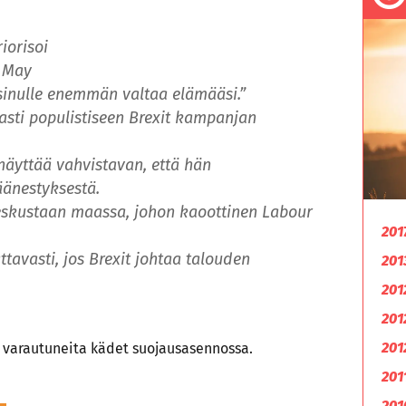
iorisoi
a May
inulle enemmän valtaa elämääsi.”
ti populistiseen Brexit kampanjan
 näyttää vahvistavan, että hän
änestyksestä.
skustaan maassa, johon kaoottinen Labour
201
avasti, jos Brexit johtaa talouden
201
201
201
201
t varautuneita kädet suojausasennossa.
201
201