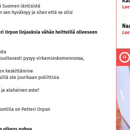
ä Suomen läntisistä
Lue
n sen hyväksyy ja siten että se olisi
Naa
i Orpon linjauksia vähän heitteillä olleeseen
Lue
ista
ja luultavasti pysyy virkamieskomennossa,
sen keskittämine
illä ole juurikaan poliittisia
ja alahainen aste?
 tontilla on Petteri Orpon
on oikeus puhua