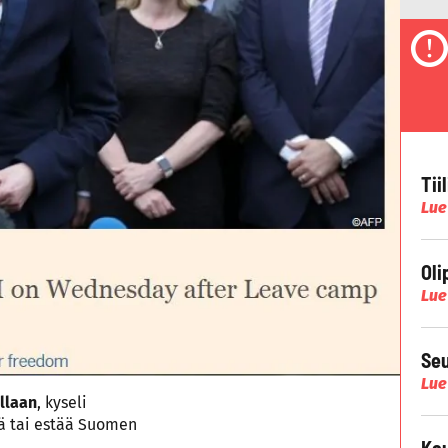
Tii
Lue
Oli
Lue
Seu
Lue
llaan
, kyseli
dä tai estää Suomen
Kau