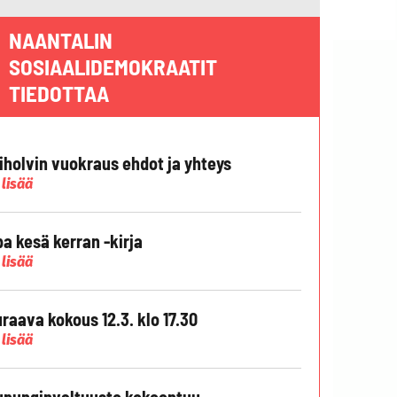
NAANTALIN
SOSIAALIDEMOKRAATIT
TIEDOTTAA
liholvin vuokraus ehdot ja yhteys
 lisää
pa kesä kerran -kirja
 lisää
raava kokous 12.3. klo 17.30
 lisää
punginvaltuusto kokoontuu