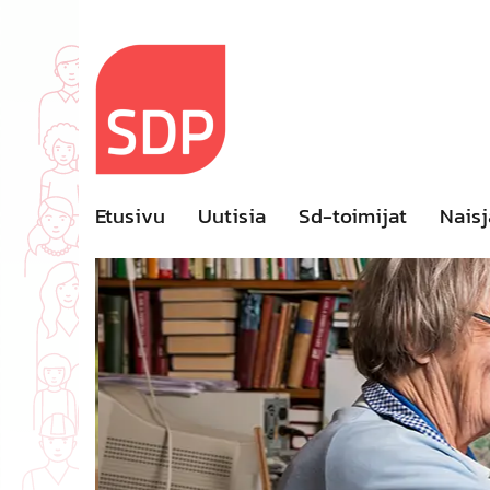
Skip
to
content
Etusivu
Uutisia
Sd-toimijat
Naisj