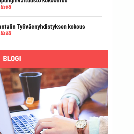
 lisää
ntalin Työväenyhdistyksen kokous
 lisää
BLOGI