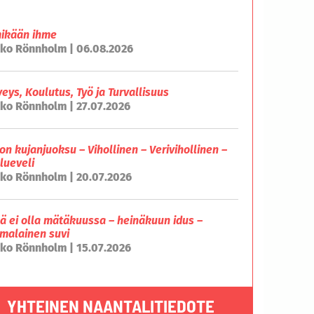
mikään ihme
ko Rönnholm | 06.08.2026
veys, Koulutus, Työ ja Turvallisuus
ko Rönnholm | 27.07.2026
on kujanjuoksu – Vihollinen – Verivihollinen –
lueveli
ko Rönnholm | 20.07.2026
lä ei olla mätäkuussa – heinäkuun idus –
malainen suvi
ko Rönnholm | 15.07.2026
YHTEINEN NAANTALITIEDOTE