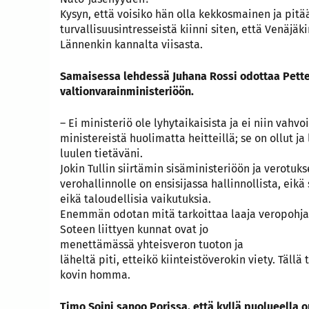
Kysyn, että voisiko hän olla kekkosmainen ja pitä
turvallisuusintresseistä kiinni siten, että Venäjäki
Lännenkin kannalta viisasta.
Samaisessa lehdessä Juhana Rossi odottaa Petter
valtionvarainministeriöön.
– Ei ministeriö ole lyhytaikaisista ja ei niin vahvo
ministereistä huolimatta heitteillä; se on ollut 
luulen tietäväni.
Jokin Tullin siirtämin sisäministeriöön ja verotuk
verohallinnolle on ensisijassa hallinnollista, eikä s
eikä taloudellisia vaikutuksia.
Enemmän odotan mitä tarkoittaa laaja veropohja 
Soteen liittyen kunnat ovat jo
menettämässä yhteisveron tuoton ja
läheltä piti, etteikö kiinteistöverokin viety. Tällä
kovin homma.
Timo Soini sanoo Porissa, että kyllä puolueella 