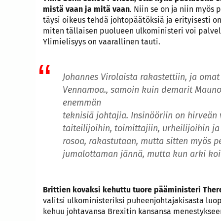
mistä vaan ja mitä vaan
. Niin se on ja niin myös 
täysi oikeus tehdä johtopäätöksiä ja erityisesti on
miten tällaisen puolueen ulkoministeri voi palve
Ylimielisyys on vaarallinen tauti.
Johannes Virolaista rakastettiin, ja omat
Vennamoa., samoin kuin demarit Mauno K
enemmän
teknisiä johtajia. Insinööriin on hirveän
taiteilijoihin, toimittajiin, urheilijoihin
rosoa, rakastutaan, mutta sitten myös p
jumalottaman jännä, mutta kun arki koi
Brittien kovaksi kehuttu tuore pääministeri The
valitsi ulkoministeriksi puheenjohtajakisasta lu
kehuu johtavansa Brexitin kansansa menestykseen;