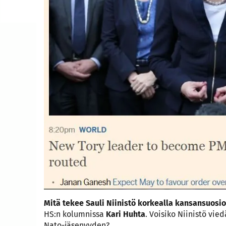
Mitä tekee Sauli Niinistö korkealla kansansuosio
HS:n kolumnissa
Kari Huhta
. Voisiko Niinistö vie
Nato-jäsenyyden?