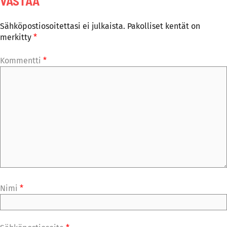
VASTAA
Sähköpostiosoitettasi ei julkaista.
Pakolliset kentät on
merkitty
*
Kommentti
*
Nimi
*