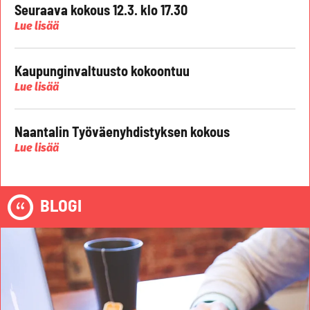
Seuraava kokous 12.3. klo 17.30
Lue lisää
Kaupunginvaltuusto kokoontuu
Lue lisää
Naantalin Työväenyhdistyksen kokous
Lue lisää
BLOGI