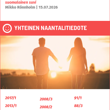
suomalainen suvi
Mikko Rönnholm | 15.07.2026
YHTEINEN NAANTALITIEDOTE
2017/1
91/1
2008/3
2013/1
88/3
2008/2