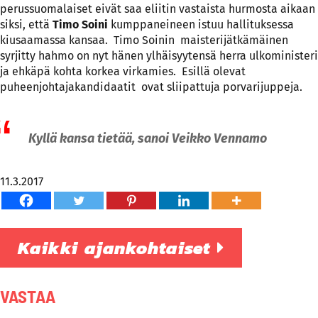
perussuomalaiset eivät saa eliitin vastaista hurmosta aikaan
siksi, että
Timo Soini
kumppaneineen istuu hallituksessa
kiusaamassa kansaa. Timo Soinin maisterijätkämäinen
syrjitty hahmo on nyt hänen ylhäisyytensä herra ulkoministeri
ja ehkäpä kohta korkea virkamies. Esillä olevat
puheenjohtajakandidaatit ovat sliipattuja porvarijuppeja.
Kyllä kansa tietää, sanoi Veikko Vennamo
11.3.2017
Kaikki ajankohtaiset
VASTAA