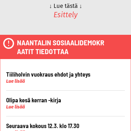
↓
Lue tästä
↓
Esittely
NAANTALIN SOSIAALIDEMOKR
AATIT TIEDOTTAA
Tiiliholvin vuokraus ehdot ja yhteys
Lue lisää
Olipa kesä kerran -kirja
Lue lisää
Seuraava kokous 12.3. klo 17.30