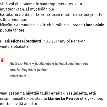
Sillä voi olla Suomelle suurempi merkitys, kuin
arvataankaan. Ei myöskään ole
haitaksi arvioida, mitä kansallisen rintama sisältää ja miten
sille arvioidaan
käyvän. Saamme ehkä viitteitä, mihin suuntaan
Timo Soinin
puolue lähtee.
FT:ssä
Michael Stothard
10.3.2017 arvioi Ranskan
vaaleja otsikolla:
Anti Le Pen – joukkojen jakautuminen voi
avata kapean polun
voittoon.
Vaaliasetelma näyttää tällä kerrallakin sellaiselta, että
ensimmäisellä kierroksella
Marine Le Pen
voi olla ykkönen,
mutta häviää ainakin