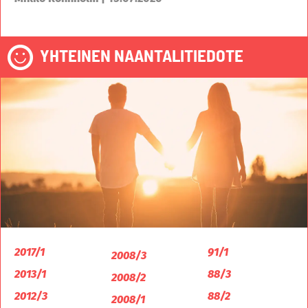
YHTEINEN NAANTALITIEDOTE
2017/1
91/1
2008/3
2013/1
88/3
2008/2
2012/3
88/2
2008/1