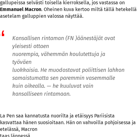
gallupeissa selvästi toisella kierroksella, jos vastassa on
Emmanuel Macron
. Oheinen kuva kertoo miltä tällä hetekellä
asetelam galluppien valossa näyttää.
Kansallisen rintaman (FN )äänestäjät ovat
yleisesti ottaen
nuorempia, vähemmän koulutettuja ja
työväen
luokkaisia. He muodostavat poliittisen lahkon
samaistumatta sen paremmin vasemmalle
kuin oikealla. — he kuuluvat vain
kansalliseen rintamaan.
La Pen saa kannatusta nuorilta ja etäisyys Pariisista
kasvattaa hänen suosioitaan. Hän on vahvoilla pohjoisessa ja
etelässä, Macron
taas lännessä.