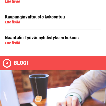
Lue lisää
Kaupunginvaltuusto kokoontuu
Lue lisää
Naantalin Työväenyhdistyksen kokous
Lue lisää
BLOGI