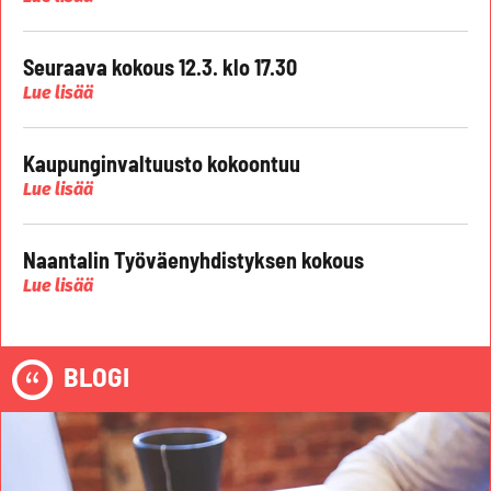
Seuraava kokous 12.3. klo 17.30
Lue lisää
Kaupunginvaltuusto kokoontuu
Lue lisää
Naantalin Työväenyhdistyksen kokous
Lue lisää
BLOGI