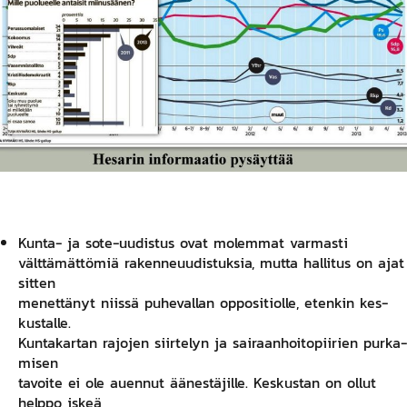
Kun­ta- ja so­te-uu­dis­tus ovat mo­lem­mat var­mas­ti
vält­tä­mät­tö­miä ra­ken­neuu­dis­tuk­sia, mut­ta hal­li­tus on ajat
sit­ten
me­net­tä­nyt niis­sä pu­he­val­lan op­po­si­tiol­le, eten­kin kes­
kus­tal­le.
Kun­ta­kar­tan ra­jo­jen siir­te­lyn ja sai­raan­hoi­to­pii­rien pur­ka­
mi­sen
ta­voi­te ei ole auen­nut ää­nes­tä­jil­le. Kes­kus­tan on ol­lut
help­po is­keä