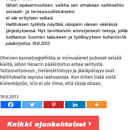
tä­hän epä­var­muu­teen, vaik­ka sen oma­kaan vaih­to­eh­to
so­siaa­li- ja ter­veys­uu­dis­tuk­sek­si
ei ole eri­tyi­sen sel­keä.
Hal­li­tuk­sen työ­lis­ta näyt­tää ulos­päin ole­van vää­räs­sä
jär­jes­tyk­ses­sä. Nyt tar­vit­tai­siin en­si­si­jai­ses­ti te­ko­ja, joil­la
luot­ta­mus Suo­men ta­lou­teen ja työl­li­syy­teen ko­he­ni­si.
Hs
pääkirjoitus 19.6.2013
Oheinen kannatusgrafiikka ja miinusäänet puhuvat selvää
kieltä, johon Hesarin pääkirjoitus antaa selitystä.
Taitamattomuus , tietämättömyys ja jääräpäisyys ovat
hallitukselle sopivia laatusanoja. Kun siihen lisää vielä
kielenkäytön, niin ei ole ihme, että tässä ollaan.
19.6.2013
Kaikki ajankohtaiset