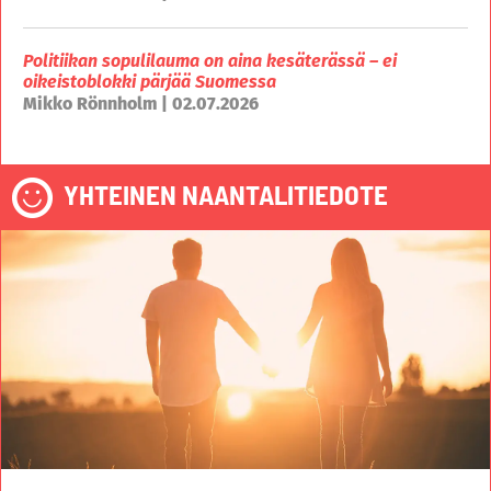
Politiikan sopulilauma on aina kesäterässä – ei
oikeistoblokki pärjää Suomessa
Mikko Rönnholm | 02.07.2026
YHTEINEN NAANTALITIEDOTE