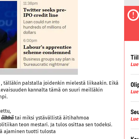
Tii
Lue
 tälläkin palstalla joidenkin mielestä liikaakin. Eikä
Oli
ulevaisuuden kannalta tämä on suuri meilläkin
Lue
mpi.
Seu
ettu,
 äikkä
tai miksi ystävällistä äitihahmoa
Lue
itiikan teon mestari. Ja tulos osittaa sen todeksi.
 ajaminen tuotti tulosta
Kau