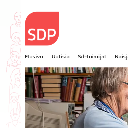
Skip
to
content
Etusivu
Uutisia
Sd-toimijat
Naisj