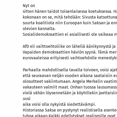
Nyt on
sitten hänen taidot toisenlaisessa koetuksessa. 
kokonaan on se, mitä tehdään: Sivusta katsottuna t
suurta koalitiota niin Euroopan kuin Saksan ja 
olevien kannalta.
Sosialidemokraattien ei asiallisesti ole vaikea
AfD eli vaihtoehtoliike on lähellä äänikynnystä ja
Vapaiden demokraattien häviön syynä. Tämä merki
eurovaaleissa erityisesti vaihtoehdolle menesty
Parhaalla mahdollisella tavalla toivoen, voisi ajat
että seuraavan neljän vuoden aikana saataisiin eur
olosuhteet vakiintumaan. Angela Merkelin vaatimu
vakauteen valmiit maat. Onhan tuossa lausumassa
vielä vähän löysennetään ja köyhillekin jaettai
uusi
aika voisi olla nykyistä siedettävämpi.
Historiassa Saksa on pystynyt realistisella asent
tuhoa aikaan.Kaikki edellytykset realismille ovat