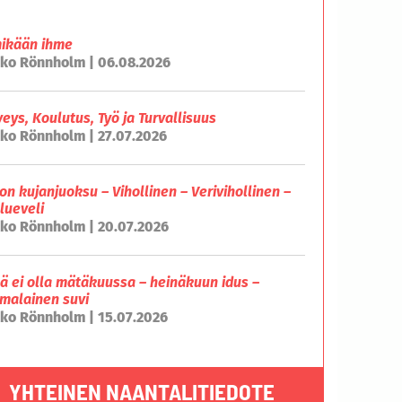
mikään ihme
ko Rönnholm | 06.08.2026
veys, Koulutus, Työ ja Turvallisuus
ko Rönnholm | 27.07.2026
on kujanjuoksu – Vihollinen – Verivihollinen –
lueveli
ko Rönnholm | 20.07.2026
lä ei olla mätäkuussa – heinäkuun idus –
malainen suvi
ko Rönnholm | 15.07.2026
YHTEINEN NAANTALITIEDOTE