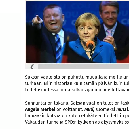
Saksan vaaleista on puhuttu muualla ja meilläkin ,
turhaan. Niin historian kuin tämän päivän kuin t
todellisuudessa omia ratkaisujamme merkittävä
Sunnuntai on takana, Saksan vaalien tulos on lask
Angela Merkel
on voittanut.
Muti,
suomeksi
mutsi,
haluaakin kutsua on kuten etukäteen tiedettiin pol
Vakauden tunne ja SPD:n kylkeen asiakysymyksissä