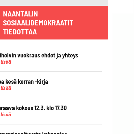
NAANTALIN
SOSIAALIDEMOKRAATIT
TIEDOTTAA
liholvin vuokraus ehdot ja yhteys
 lisää
pa kesä kerran -kirja
 lisää
raava kokous 12.3. klo 17.30
 lisää
punginvaltuusto kokoontuu