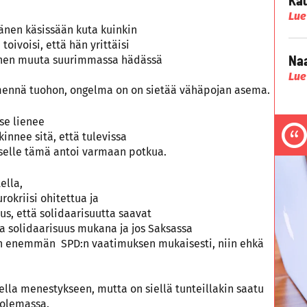
Lue
Hänen käsissään kuta kuinkin
oivoisi, että hän yrittäisi
Naa
ennen muuta suurimmassa hädässä
Lue
a mennä tuohon, ongelma on on sietää vähäpojan asema.
 se lienee
nnee sitä, että tulevissa
kselle tämä antoi varmaan potkua.
ella,
okriisi ohitettua ja
s, että solidaarisuutta saavat
 solidaarisuus mukana ja jos Saksassa
siin enemmän SPD:n vaatimuksen mukaisesti, niin ehkä
eella menestykseen, mutta on siellä tunteillakin saatu
 olemassa.