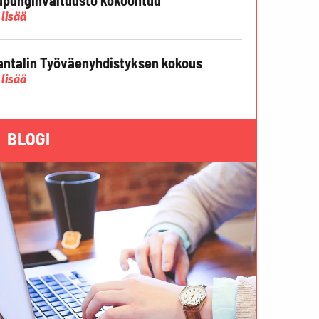
 lisää
ntalin Työväenyhdistyksen kokous
 lisää
BLOGI