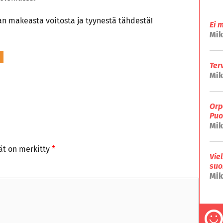
n makeasta voitosta ja tyynestä tähdestä!
Ei 
Mik
Ter
Mik
Orp
Puo
Mik
tät on merkitty
*
Vie
suo
Mik