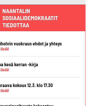
NAANTALIN
SOSIAALIDEMOKRAATIT
TIEDOTTAA
liholvin vuokraus ehdot ja yhteys
 lisää
pa kesä kerran -kirja
 lisää
raava kokous 12.3. klo 17.30
 lisää
punginvaltuusto kokoontuu