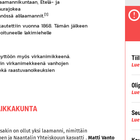
aamannikuntaan, Etelä- ja
Aurajokea
[1]
nnössä alilaamannit.
kautettiin vuonna
1868
. Tämän jälkeen
oituneelle lakimiehelle
käyttöön myös virkanimikkeenä.
Tii
rin virkanimekkeenä vanhojen
Lue
ekä
raastuvanoikeuksien
Oli
Lue
AIKKAKUNTA
Seu
Lue
sakin on ollut yksi laamanni, nimittäin
nen ja Naantalin Yhteiskouun kasvatti .
Matti Vanto
Kau