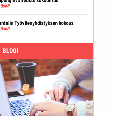
 lisää
ntalin Työväenyhdistyksen kokous
 lisää
BLOGI