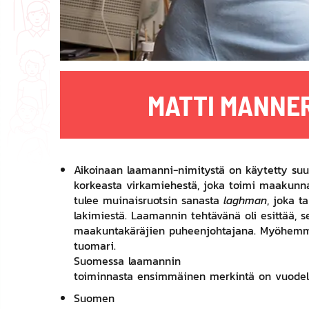
MATTI MANNER
Aikoinaan laamanni-nimitystä on käytetty suu
korkeasta virkamiehestä, joka toimi maakun
tulee muinaisruotsin sanasta
laghman
, joka ta
lakimiestä. Laamannin tehtävänä oli esittää, s
maakuntakäräjien puheenjohtajana. Myöhemmin
tuomari.
Suomessa
laamannin
toiminnasta ensimmäinen merkintä on vuode
Suomen