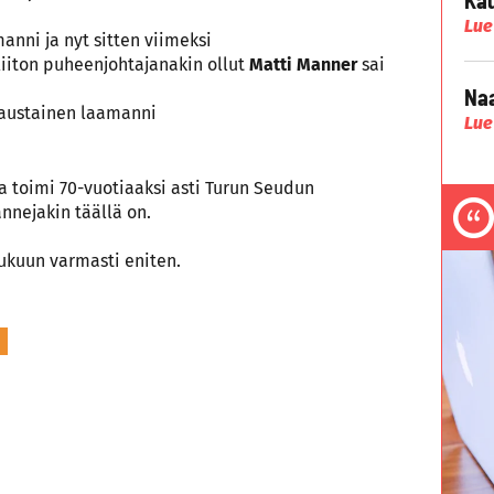
Lue
anni ja nyt sitten viimeksi
liiton puheenjohtajanakin ollut
Matti Manner
sai
Naa
staustainen laamanni
Lue
ka toimi 70-vuotiaaksi asti Turun Seudun
nejakin täällä on.
ukuun varmasti eniten.