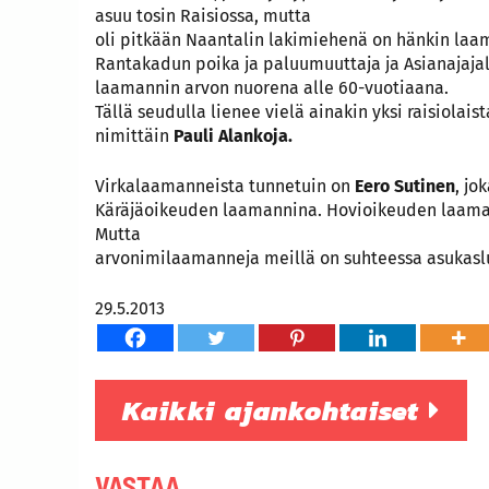
asuu tosin Raisiossa, mutta
oli pitkään Naantalin lakimiehenä on hänkin laam
Rantakadun poika ja paluumuuttaja ja Asianajaja
laamannin arvon nuorena alle 60-vuotiaana.
Tällä seudulla lienee vielä ainakin yksi raisiolai
nimittäin
Pauli Alankoja.
Virkalaamanneista tunnetuin on
Eero Sutinen
, jo
Käräjäoikeuden laamannina. Hovioikeuden laaman
Mutta
arvonimilaamanneja meillä on suhteessa asukasl
29.5.2013
Kaikki ajankohtaiset
VASTAA