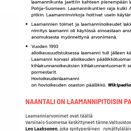
laamannikunta jaettiin kahteen pienempään l
Pohja-Suomeen. Laamannikuntien raja kulki
pitkin. Laamanninvirkoja hoitivat usein käytä
Laamannien toimet ja laamanninoikeudet lak
nimitys laamanni oli käytössä ainoastaan ansi
anomuksesta myönnettynä
arvonimenä
.
Vuoden
1993
alioikeusuudistuksessa laamanni tuli jälleen 
Laamanni korvasi alioikeuden päällikkötuoma
kihlakunnanoikeuksien
kihlakunnantuomarit
s
pormestarit
.
Hovioikeudenlaamanni
on hovioikeuden osaston päällikkö.
Wikipedia
NAANTALI ON LAAMANNIPITOISIN P
Laamanniarvonimet ovat täällä
Varsinais-Suomessa keskittyneet tänne.Valtuustos
Leo Laaksonen
, joka syntyperäinen rymättyläläi