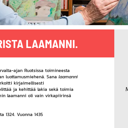
ISTA LAAMANNI.
rvalta-ajan
Ruotsissa
toimineesta
nan luottamusmiehenä. Sana
laamanni
rkoitti kirjaimellisesti
elittää ja kehittää
lakia
sekä toimia
 laamanni oli vain virkapiirinsä
lta
1324
. Vuonna
1435