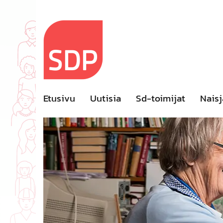
Skip
to
content
Etusivu
Uutisia
Sd-toimijat
Naisj