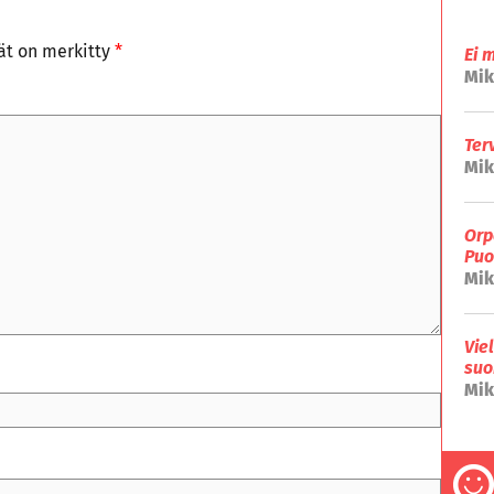
tät on merkitty
*
Ei 
Mik
Ter
Mik
Orp
Puo
Mik
Vie
suo
Mik