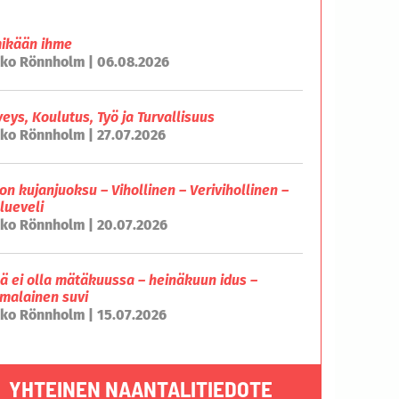
mikään ihme
ko Rönnholm | 06.08.2026
veys, Koulutus, Työ ja Turvallisuus
ko Rönnholm | 27.07.2026
on kujanjuoksu – Vihollinen – Verivihollinen –
lueveli
ko Rönnholm | 20.07.2026
lä ei olla mätäkuussa – heinäkuun idus –
malainen suvi
ko Rönnholm | 15.07.2026
YHTEINEN NAANTALITIEDOTE