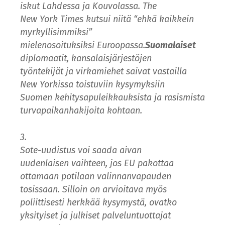
iskut Lahdessa ja Kouvolassa. The
New York Times kutsui niitä “ehkä kaikkein
myrkyllisimmiksi”
mielenosoituksiksi Euroopassa.
Suomalaiset
diplomaatit, kansalaisjärjestöjen
työntekijät ja virkamiehet saivat vastailla
New Yorkissa toistuviin kysymyksiin
Suomen kehitysapuleikkauksista ja rasismista
turvapaikanhakijoita kohtaan.
3.
Sote-uudistus voi saada aivan
uudenlaisen vaihteen, jos EU pakottaa
ottamaan potilaan valinnanvapauden
tosissaan. Silloin on arvioitava myös
poliittisesti herkkää kysymystä, ovatko
yksityiset ja julkiset palveluntuottajat