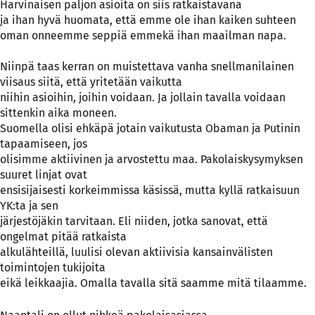
Harvinaisen paljon asioita on siis ratkaistavana
ja ihan hyvä huomata, että emme ole ihan kaiken suhteen
oman onneemme seppiä emmekä ihan maailman napa.
Niinpä taas kerran on muistettava vanha snellmanilainen
viisaus siitä, että yritetään vaikutta
niihin asioihin, joihin voidaan. Ja jollain tavalla voidaan
sittenkin aika moneen.
Suomella olisi ehkäpä jotain vaikutusta Obaman ja Putinin
tapaamiseen, jos
olisimme aktiivinen ja arvostettu maa. Pakolaiskysymyksen
suuret linjat ovat
ensisijaisesti korkeimmissa käsissä, mutta kyllä ratkaisuun
YK:ta ja sen
järjestöjäkin tarvitaan. Eli niiden, jotka sanovat, että
ongelmat pitää ratkaista
alkulähteillä, luulisi olevan aktiivisia kansainvälisten
toimintojen tukijoita
eikä leikkaajia. Omalla tavalla sitä saamme mitä tilaamme.