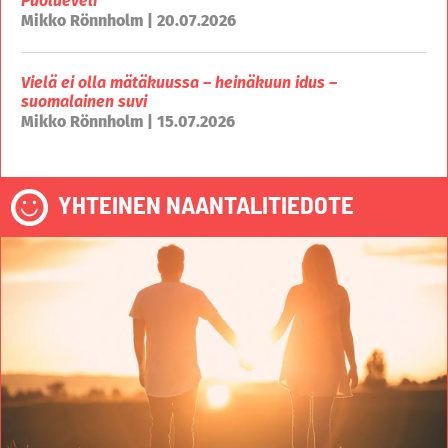
Puolueveli
Mikko Rönnholm | 20.07.2026
Vielä ei olla mätäkuussa – heinäkuun idus –
suomalainen suvi
Mikko Rönnholm | 15.07.2026
YHTEINEN NAANTALITIEDOTE