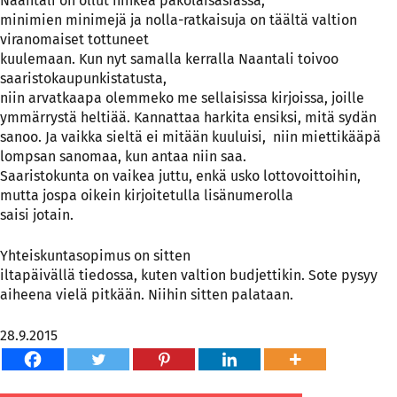
Naantali on ollut nihkeä pakolaisasiassa,
minimien minimejä ja nolla-ratkaisuja on täältä valtion
viranomaiset tottuneet
kuulemaan. Kun nyt samalla kerralla Naantali toivoo
saaristokaupunkistatusta,
niin arvatkaapa olemmeko me sellaisissa kirjoissa, joille
ymmärrystä heltiää. Kannattaa harkita ensiksi, mitä sydän
sanoo. Ja vaikka sieltä ei mitään kuuluisi, niin miettikääpä
lompsan sanomaa, kun antaa niin saa.
Saaristokunta on vaikea juttu, enkä usko lottovoittoihin,
mutta jospa oikein kirjoitetulla lisänumerolla
saisi jotain.
Yhteiskuntasopimus on sitten
iltapäivällä tiedossa, kuten valtion budjettikin. Sote pysyy
aiheena vielä pitkään. Niihin sitten palataan.
28.9.2015