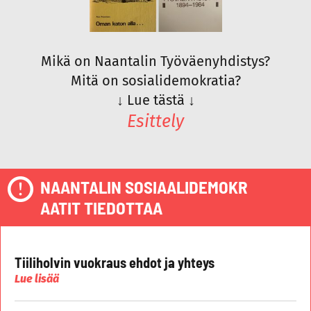
Mikä on Naantalin Työväenyhdistys?
Mitä on sosialidemokratia?
↓
Lue tästä
↓
Esittely
NAANTALIN SOSIAALIDEMOKR
AATIT TIEDOTTAA
Tiiliholvin vuokraus ehdot ja yhteys
Lue lisää