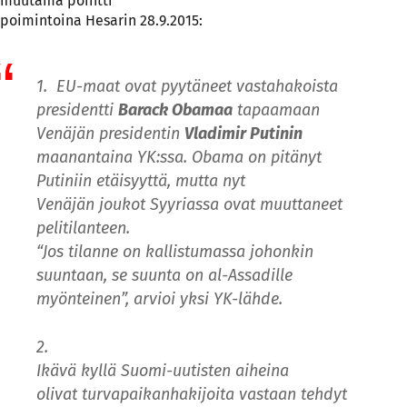
muutama pointti
poimintoina Hesarin 28.9.2015:
1.
EU-maat ovat pyytäneet vastahakoista
presidentti
Barack Obamaa
tapaamaan
Venäjän presidentin
Vladimir Putinin
maanantaina YK:ssa. Obama on pitänyt
Putiniin etäisyyttä, mutta nyt
Venäjän joukot Syyriassa ovat muuttaneet
pelitilanteen.
“Jos tilanne on kallistumassa johonkin
suuntaan, se suunta on al-Assadille
myönteinen”, arvioi yksi YK-lähde.
2.
Ikävä kyllä Suomi-uutisten aiheina
olivat turvapaikanhakijoita vastaan tehdyt