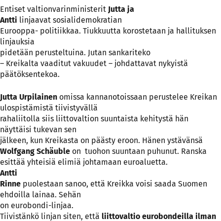
Entiset valtionvarinministerit
Jutta ja
Antti
linjaavat sosialidemokratian
Eurooppa- politiikkaa. Tiukkuutta korostetaan ja hallituksen
linjauksia
pidetään perusteltuina. Jutan sankariteko
– Kreikalta vaaditut vakuudet – johdattavat nykyistä
päätöksentekoa.
Jutta Urpilainen
omissa kannanotoissaan perustelee Kreikan
ulospistämistä tiivistyvällä
rahaliitolla siis liittovaltion suuntaista kehitystä hän
näyttäisi tukevan sen
jälkeen, kun Kreikasta on päästy eroon. Hänen ystävänsä
Wolfgang Schäuble
on tuohon suuntaan puhunut. Ranska
esittää yhteisiä elimiä johtamaan euroaluetta.
Antti
Rinne
puolestaan sanoo, että Kreikka voisi saada Suomen
ehdoilla lainaa. Sehän
on eurobondi-linjaa.
Tiivistänkö linjan siten, että
liittovaltio eurobondeilla ilman