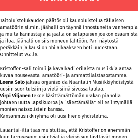
Taitoluistelukauden päätös oli kaunoluistelua tällaisen
amatöörin silmin. Jäähalli on täynnä innostuneita vanhempia
ja muita kannustajia ja jäällä on satapäisen joukon osaamista
ja iloa. Jäähalli on siis moneen lähtöön. Pari näytöstä
peräkkäin ja kausi on ohi alkaakseen heti uudestaan.
Onnittelut VG:lle.
Kristoffer -sali toimii ja kavalkadi erilaista musiikkia antaa
kuvaa nousevasta amatööri- ja ammattilaistasostamme.
Leena Salo
jaksaa organisoida Naantalin Musiikkiyhdistystä
uusiin suorituksiin ja vielä siinä sivussa laulaa.
Virpi Viljanen
tekee käsittämättömän urakan pianolla
johtaen uutta lapsikuoroa ja “säestämällä” eli esiintymällä
monien naissolistein kanssa.
Kansanmusiikkiryhmä oli uusi hieno yhdistelmä.
Lauantai-ilta taas muistuttaa, että Kristoffer on enemmän
kuin tarpeeseen; esiintyjät ja yleisö sen täyttävät monen