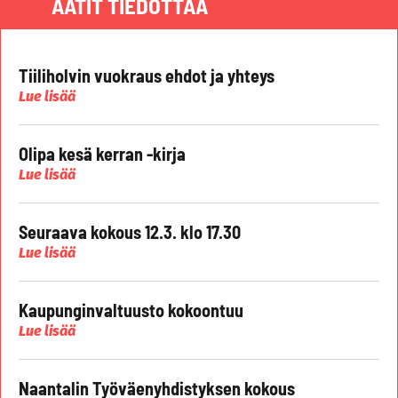
AATIT TIEDOTTAA
Tiiliholvin vuokraus ehdot ja yhteys
Lue lisää
Olipa kesä kerran -kirja
Lue lisää
Seuraava kokous 12.3. klo 17.30
Lue lisää
Kaupunginvaltuusto kokoontuu
Lue lisää
Naantalin Työväenyhdistyksen kokous