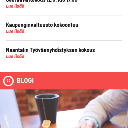
Lue lisää
Kaupunginvaltuusto kokoontuu
Lue lisää
Naantalin Työväenyhdistyksen kokous
Lue lisää
BLOGI