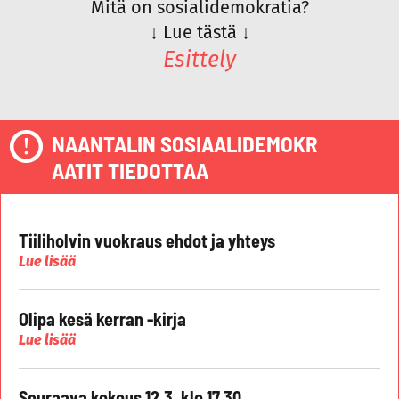
Mitä on sosialidemokratia?
↓
Lue tästä
↓
Esittely
NAANTALIN SOSIAALIDEMOKR
AATIT TIEDOTTAA
Tiiliholvin vuokraus ehdot ja yhteys
Lue lisää
Olipa kesä kerran -kirja
Lue lisää
Seuraava kokous 12.3. klo 17.30