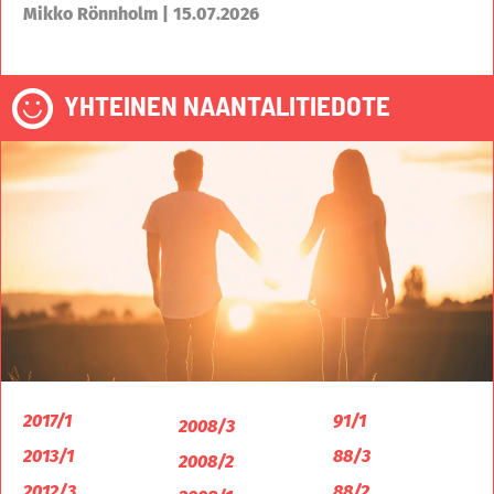
Mikko Rönnholm | 15.07.2026
YHTEINEN NAANTALITIEDOTE
2017/1
91/1
2008/3
2013/1
88/3
2008/2
2012/3
88/2