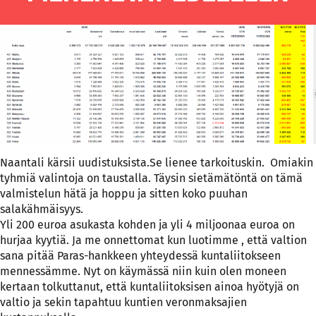
Naantali kärsii uudistuksista.Se lienee tarkoituskin. Omiakin
tyhmiä valintoja on taustalla. Täysin sietämätöntä on tämä
valmistelun hätä ja hoppu ja sitten koko puuhan
salakähmäisyys.
Yli 200 euroa asukasta kohden ja yli 4 miljoonaa euroa on
hurjaa kyytiä. Ja me onnettomat kun luotimme , että valtion
sana pitää Paras-hankkeen yhteydessä kuntaliitokseen
mennessämme. Nyt on käymässä niin kuin olen moneen
kertaan tolkuttanut, että kuntaliitoksisen ainoa hyötyjä on
valtio ja sekin tapahtuu kuntien veronmaksajien