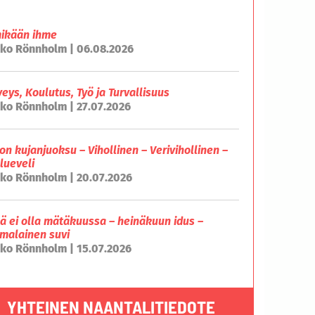
mikään ihme
ko Rönnholm | 06.08.2026
veys, Koulutus, Työ ja Turvallisuus
ko Rönnholm | 27.07.2026
on kujanjuoksu – Vihollinen – Verivihollinen –
lueveli
ko Rönnholm | 20.07.2026
lä ei olla mätäkuussa – heinäkuun idus –
malainen suvi
ko Rönnholm | 15.07.2026
YHTEINEN NAANTALITIEDOTE