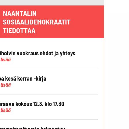
NAANTALIN
SOSIAALIDEMOKRAATIT
TIEDOTTAA
liholvin vuokraus ehdot ja yhteys
 lisää
pa kesä kerran -kirja
 lisää
raava kokous 12.3. klo 17.30
 lisää
punginvaltuusto kokoontuu