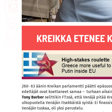
KREIKKA ETENEE 
260- 63 äänin Kreikan parlamentti päätti epäsuosit
edeltäjät ovat koettaneet samaa – turhaan aika
Tony Barber
selittikin FT:ssä, että Venäjä pitää K
ulkopuolella Venäjän itsekkäistä syistä: Ei finass
Venäjän tuskaa, oli yksi perustelu.