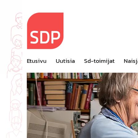
Skip
to
content
Etusivu
Uutisia
Sd-toimijat
Naisj