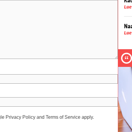
Lue
Naa
Lue
gle
Privacy Policy
and
Terms of Service
apply.