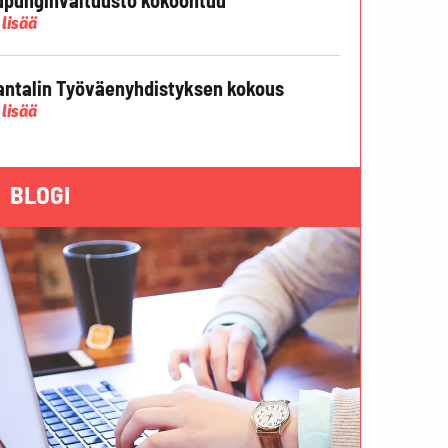
 lisää
ntalin Työväenyhdistyksen kokous
 lisää
BLOGI