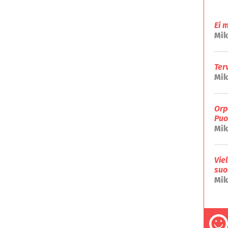
Ei 
Mik
Ter
Mik
Orp
Puo
Mik
Vie
suo
Mik