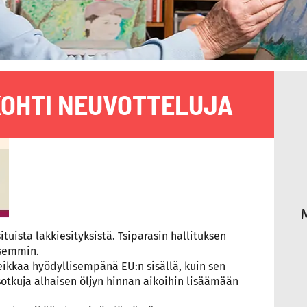
KOHTI NEUVOTTELUJA
uista lakkiesityksistä. Tsiparasin hallituksen
isemmin.
reikkaa hyödyllisempänä EU:n sisällä, kuin sen
isotkuja alhaisen öljyn hinnan aikoihin lisäämään