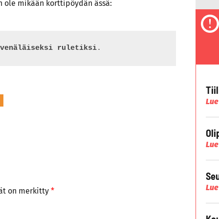
n ole mikään korttipöydän ässä:
venäläiseksi ruletiksi
.
Tii
Lue
Oli
Lue
Seu
Lue
tät on merkitty
*
Kau