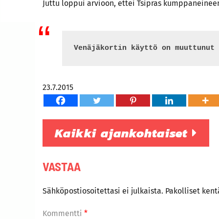
Juttu loppui arvioon, ettei Tsipras kumppaneinee
Venäjäkortin käyttö on muuttunut 
23.7.2015
Kaikki ajankohtaiset
VASTAA
Sähköpostiosoitettasi ei julkaista.
Pakolliset ken
Kommentti
*