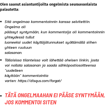
Olen saanut asiantuntijoilta ongelmista seuraavanlaista
palautetta
:
Sitä ongelmaa kommentoinnin kanssa selvitettiin.
Ongelma oli
päässyt syntymään, kun kommentoija oli kommentoinnin
yhteydessä tullut
luoneeksi uudet käyttäjätunnukset syöttämällä siihen
yhteen ruutuun
salasanan.
Tällaisissa tilanteissa voit lähettää oheisen linkin, josta
voi nollata salasanan ja saada sähköpostiosoitteensa
“uudelleen
käyttöön” kommentointia
varten:
https://disqus.com/forgot/
TÄTÄ ONGELMAAHAN EI PÄÄSE SYNTYMÄÄN,
JOS KOMMENTOI SITEN