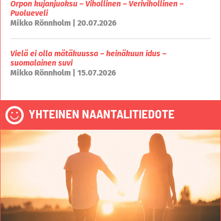
Orpon kujanjuoksu – Vihollinen – Verivihollinen –
Puolueveli
Mikko Rönnholm | 20.07.2026
Vielä ei olla mätäkuussa – heinäkuun idus –
suomalainen suvi
Mikko Rönnholm | 15.07.2026
YHTEINEN NAANTALITIEDOTE