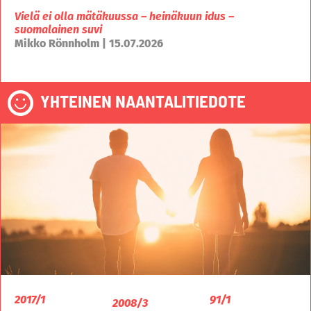
Vielä ei olla mätäkuussa – heinäkuun idus –
suomalainen suvi
Mikko Rönnholm | 15.07.2026
YHTEINEN NAANTALITIEDOTE
2017/1
91/1
2008/3