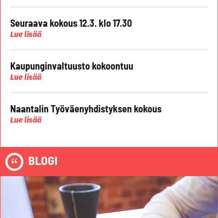
Seuraava kokous 12.3. klo 17.30
Lue lisää
Kaupunginvaltuusto kokoontuu
Lue lisää
Naantalin Työväenyhdistyksen kokous
Lue lisää
BLOGI