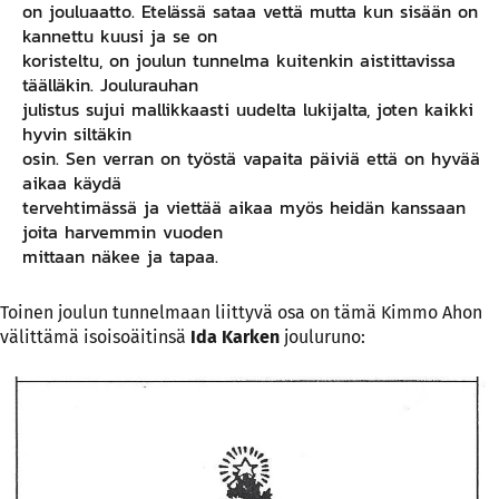
on jouluaatto. Etelässä sataa vettä mutta kun sisään on
kannettu kuusi ja se on
koristeltu, on joulun tunnelma kuitenkin aistittavissa
täälläkin. Joulurauhan
julistus sujui mallikkaasti uudelta lukijalta, joten kaikki
hyvin siltäkin
osin. Sen verran on työstä vapaita päiviä että on hyvää
aikaa käydä
tervehtimässä ja viettää aikaa myös heidän kanssaan
joita harvemmin vuoden
mittaan näkee ja tapaa.
Toinen joulun tunnelmaan liittyvä osa on tämä Kimmo Ahon
välittämä isoisoäitinsä
Ida Karken
jouluruno: