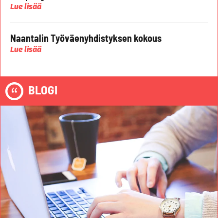
Lue lisää
Naantalin Työväenyhdistyksen kokous
Lue lisää
BLOGI