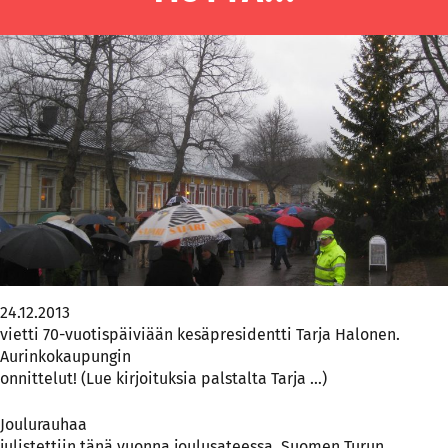
24.12.2013
vietti 70-vuotispäiviään kesäpresidentti Tarja Halonen.
Aurinkokaupungin
onnittelut! (Lue kirjoituksia palstalta Tarja …)
Joulurauhaa
julistettiin tänä vuonna joulusateessa. Suomen Turun