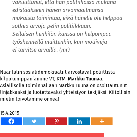
vakuuttunut, että hän politiikassa mukana
edistääkseen hänen arvomaailmansa
mukaista toimintaa, eikä hänelle ole helppoa
sotkea arvoja pelin politiikkaan.
Sellaisen henkilön kanssa on helpompaa
työskennellä muittenkin, kun motiiveja
ei tarvitse arvailla. (mr)
Naantalin sosialidemokraatiit arvostavat poliittista
kilpakumppaniamme VT, KTM
Markku Tuunaa
.
Asiallisella toiminnallaan Markku Tuuna on osoittautunut
linjakkaaksi ja luotettavaksi yhteistyön tekijäksi. Kiitollisin
mielin toivotamme onnea!
15.4.2015