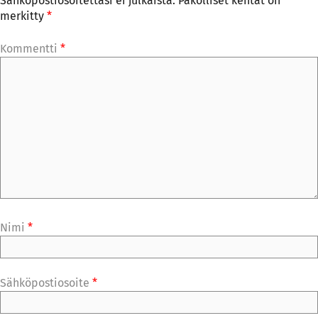
Sähköpostiosoitettasi ei julkaista.
Pakolliset kentät on
merkitty
*
Kommentti
*
Nimi
*
Sähköpostiosoite
*