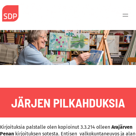
Skip
to
content
JÄRJEN PILKAHDUKSIA
Kirjoituksia palstalle olen kopioinut 3.3.214 olleen
Arajärven
Haku:
Penan
kirjoituksen sotesta. Entisen valkokuntaneuvos ja alan