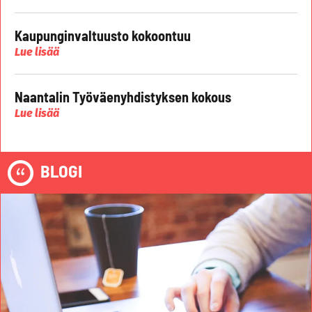
Kaupunginvaltuusto kokoontuu
Lue lisää
Naantalin Työväenyhdistyksen kokous
Lue lisää
BLOGI