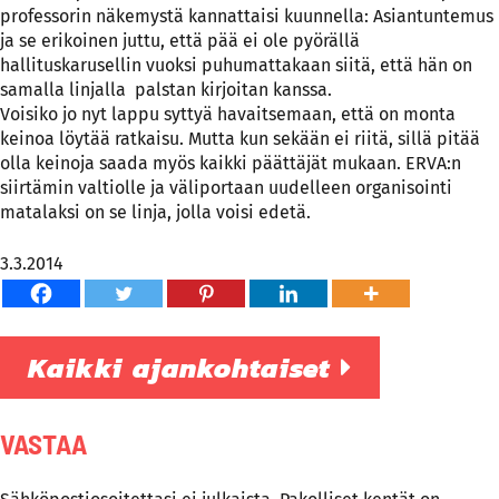
professorin näkemystä kannattaisi kuunnella: Asiantuntemus
ja se erikoinen juttu, että pää ei ole pyörällä
hallituskarusellin vuoksi puhumattakaan siitä, että hän on
samalla linjalla palstan kirjoitan kanssa.
Voisiko jo nyt lappu syttyä havaitsemaan, että on monta
keinoa löytää ratkaisu. Mutta kun sekään ei riitä, sillä pitää
olla keinoja saada myös kaikki päättäjät mukaan. ERVA:n
siirtämin valtiolle ja väliportaan uudelleen organisointi
matalaksi on se linja, jolla voisi edetä.
3.3.2014
Kaikki ajankohtaiset
VASTAA