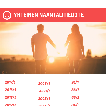
YHTEINEN NAANTALITIEDOTE
2017/1
91/1
2008/3
2013/1
88/3
2008/2
2012/3
88/2
2008/1
2012/2
84/3