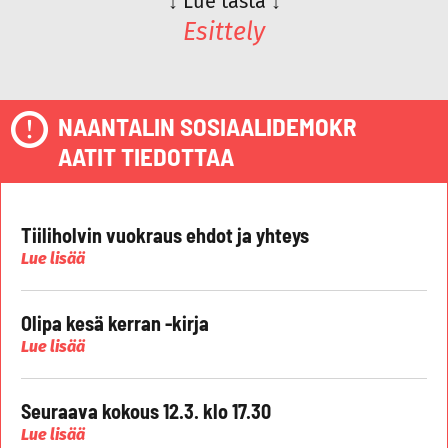
↓
Lue tästä
↓
Esittely
NAANTALIN SOSIAALIDEMOKR
AATIT TIEDOTTAA
Tiiliholvin vuokraus ehdot ja yhteys
Lue lisää
Olipa kesä kerran -kirja
Lue lisää
Seuraava kokous 12.3. klo 17.30
Lue lisää