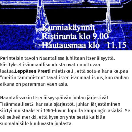
Perinteisin tavoin Naantalissa juhlitaan itsenäisyyttä.
Käsitykset isänmaallisuudesta ovat muuttuvaa
laatua.
Leppäsen Preeti
mietiskeli , että sota-aikana kelpaa
“meitin tämmöisten” tavallisten isänmaallisuus, kun rauhan
aikana on paremman väen asia.
Naantalissakin Itsenäisyyspäivän juhlan järjestivät
“isänmaalliset2 kansalaisjärjestöt. Juhlan järjestäminen
siirtyi muistaakseni 1960-luvun lopulla kaupungin asiaksi. Se
oli selkeä merkki, että kyse on yhteisestä kaikille
suomalaisille kuuluvasta juhlasta.