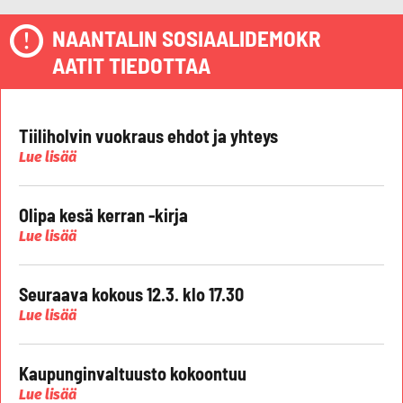
NAANTALIN SOSIAALIDEMOKR
AATIT TIEDOTTAA
Tiiliholvin vuokraus ehdot ja yhteys
Lue lisää
Olipa kesä kerran -kirja
Lue lisää
Seuraava kokous 12.3. klo 17.30
Lue lisää
Kaupunginvaltuusto kokoontuu
Lue lisää