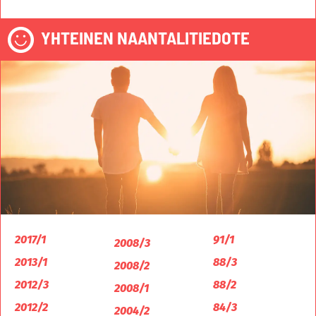
YHTEINEN NAANTALITIEDOTE
2017/1
91/1
2008/3
2013/1
88/3
2008/2
2012/3
88/2
2008/1
2012/2
84/3
2004/2