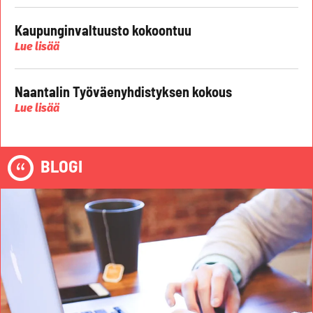
Kaupunginvaltuusto kokoontuu
Lue lisää
Naantalin Työväenyhdistyksen kokous
Lue lisää
BLOGI