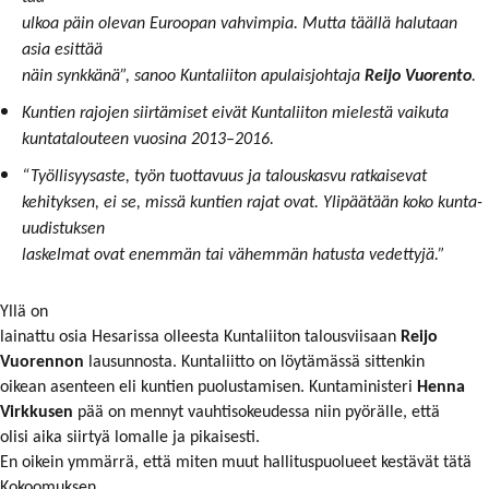
ul­koa päin ole­van Eu­roo­pan vah­vim­pia. Mut­ta tääl­lä ha­lu­taan
asia esit­tää
näin synk­kä­nä”, sa­noo Kun­ta­lii­ton apu­lais­joh­ta­ja
Rei­jo Vuo­ren­to
.
Kun­tien
ra­jo­jen siir­tä­mi­set ei­vät Kun­ta­lii­ton mie­les­tä vai­ku­ta
kun­ta­ta­lou­teen vuo­si­na 2013–2016.
“Työl­li­syy­sas­te, työn tuot­ta­vuus ja ta­lous­kas­vu rat­kai­se­vat
ke­hi­tyk­sen, ei se, mis­sä kun­tien ra­jat ovat. Yli­pää­tään ko­ko kun­ta­
uu­dis­tuk­sen
las­kel­mat ovat enem­män tai vä­hem­män ha­tus­ta ve­det­ty­jä.”
Yllä on
lainattu osia Hesarissa olleesta Kuntaliiton talousviisaan
Reijo
Vuorennon
lausunnosta. Kuntaliitto on löytämässä sittenkin
oikean asenteen eli kuntien puolustamisen. Kuntaministeri
Henna
Virkkusen
pää on mennyt vauhtisokeudessa niin pyörälle, että
olisi aika siirtyä lomalle ja pikaisesti.
En oikein ymmärrä, että miten muut hallituspuolueet kestävät tätä
Kokoomuksen