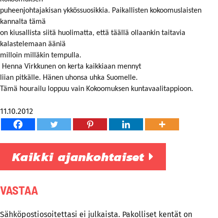
puheenjohtajakisan ykkössuosikkia. Paikallisten kokoomuslaisten
kannalta tämä
on kiusallista siitä huolimatta, että täällä ollaankin taitavia
kalastelemaan ääniä
milloin milläkin tempulla.
Henna Virkkunen on kerta kaikkiaan mennyt
liian pitkälle. Hänen uhonsa uhka Suomelle.
Tämä hourailu loppuu vain Kokoomuksen kuntavaalitappioon.
11.10.2012
Kaikki ajankohtaiset
VASTAA
Sähköpostiosoitettasi ei julkaista.
Pakolliset kentät on