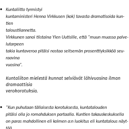
Kun­ta­liit­to
tyr­mis­tyi
kun­ta­mi­nis­te­ri Hen­na Virk­ku­sen (kok) ta­vas­ta dra­ma­ti­soi­da kun­
tien
ta­lous­ti­lan­net­ta.
Virk­ku­nen sa­noi tiis­tai­na Ylen Uu­ti­sil­le, et­tä “muun muas­sa pal­ve­
lu­tar­peen
ta­kia kun­ta­ve­roa pi­täi­si nos­taa seit­se­män pro­sent­ti­yk­sik­köä seu­
raa­vi­na
vuo­si­na”.
Kun­ta­lii­ton mie­les­tä kun­nat sel­viä­vät lä­hi­vuo­si­na il­man
dra­maat­ti­sia
ve­ro­ko­ro­tuk­sia.
“Kun pu­hu­taan täl­lai­ses­ta ko­ro­tuk­ses­ta, kun­ta­ta­lou­den
pi­täi­si ol­la jo ro­mah­duk­sen par­taal­la. Kun­tien ta­kaus­kes­kuk­sel­la
on pa­ras mah­dol­li­nen eli kol­men a:n luo­ki­tus eli kun­ta­ta­lous näyt­
tää