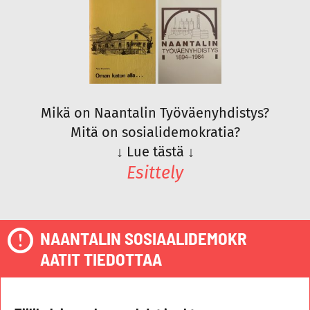
Mikä on Naantalin Työväenyhdistys?
Mitä on sosialidemokratia?
↓
Lue tästä
↓
Esittely
NAANTALIN SOSIAALIDEMOKR
AATIT TIEDOTTAA