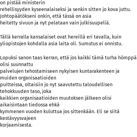
on pistää ministerin
rehellisyyden kyseenalaiseksi ja senkin sitten jo kova juttu.
Johtopäätökseni onkin, että tässä on asia
heitetty sivuun ja nyt pelataan vain julkisuupeliä.
Tällä kerralla kansalaiset ovat hereillä eri tavalla, kuin
yliopistojen kohdalla asia laita oli. Sumutus ei onnistu.
Lopuksi sanon taas kerran, että jos kaikki tämä turha hömppä
olisi suunnattu
palvelujen tehostamiseen nykyisen kuntarakenteen ja
muiden organisaatioiden
puitteissa, oltaisiin jo nyt saavutettu taloudellisen
tehokkuuden taso, joka
kaikkien organisaatioiden muutoksen jälkeen olisi
aikaisintaan tiedossa ehkä
kymmenen vuoden kuluttua jos sittenkään. Eli se siitä
kestävyysvajeen
korjaamisesta.