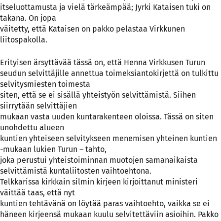
itseluottamusta ja vielä tärkeämpää; Jyrki Kataisen tuki on
takana. On jopa
väitetty, että Kataisen on pakko pelastaa Virkkunen
liitospakolla.
Erityisen ärsyttävää tässä on, että Henna Virkkusen Turun
seudun selvittäjille annettua toimeksiantokirjettä on tulkittu
selvitysmiesten toimesta
siten, että se ei sisällä yhteistyön selvittämistä. Siihen
siirrytään selvittäjien
mukaan vasta uuden kuntarakenteen oloissa. Tässä on siten
unohdettu alueen
kuntien yhteiseen selvitykseen menemisen yhteinen kuntien
-mukaan lukien Turun – tahto,
joka perustui yhteistoiminnan muotojen samanaikaista
selvittämistä kuntaliitosten vaihtoehtona.
Telkkarissa kirkkain silmin kirjeen kirjoittanut ministeri
väittää taas, että nyt
kuntien tehtävänä on löytää paras vaihtoehto, vaikka se ei
häneen kirjeensä mukaan kuulu selvitettäviin asioihin. Pakko