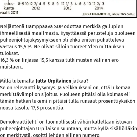
Neljäntenä tramppaava SDP odottaa merkkiä gallupien
ihmeellisestä maailmasta. Kysyttäessä perusteluja puolueen
puheenjohtajakysymykseen oli ehkä eniten puhutteleva
vastaus 15,5 %. Ne olivat silloin tuoreet Ylen mittauksen
tulokset.
16,3 % on linjassa 15,5 kanssa tutkimusten välinen ero
muistaen..
Millä lukemalla
Jutta Urpilainen
jatkaa?
Se on relevantti kysymys. Ja veikkaukseni on, että lukemaa
merkittävämpi on sijoitus. Puolueen pitäisi olla kolmas eli
tämän hetken lukemiin pitäisi tulla runsaat prosenttiyksikön
nousu tasolle 17,5 prosenttia.
Demokraattilehti on luonnollisesti vähän kallellaan istuvan
puheenjohtajan Urpilaisen suuntaan, mutta kyllä sisällölläkin
on merkitystä, osoitti lehden eilinen numero.