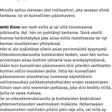
Minulle sattuu olemaan yksi indikaattori, jota seuraan silmä
tarkkana: Se on kunnallinen pääomavero.
Antti Rinne
sen nosti esille ja sai sillä toivomaansa
julkisuutta. Nyt hän on pyörtänyt kantansa. Tämä osoitti
huonoa harkintakykyä joka asiaa esille nostettaessa tai nyt
kannan muuttamisen yhteydessä.
Hän ei ole sisäistänyt oikein asian perimmäistä kysymystä:
Oikeudenmukaisuutta kuntalaisten kesken, vaan hän sortuu
arvioimaan asiaa kuntien välisenä tasa-arvokysymyksenä;
ikään kuin kunnallinen pääomavero olisi jotenkin vaihtoehto
kuntien valtio-osuuksien jaolle. Totta kai kunnallisen
pääomaveron olosuhteissa Suomessa käytettäisiin
valtionosuuksia paikkakuntakohtaisten erojen tasaamiseen.
Silloin vaan olisi enemmän jaettavaa, joka olisi kerätty niiltä,
joilla on varaa maksaa.
Se on oikeudenmukaisuutta ja kuntalaisten keskinäisen
yhdenvertaisuuden vaatimuksen mukaista. Palkansaajan
maksumiehen roolillakin pitäisi jokin raja olla, vai mitä ay-