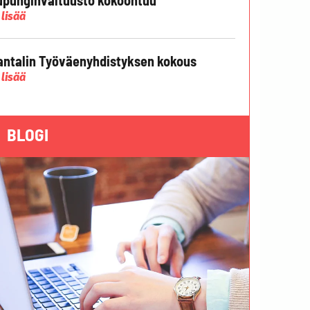
 lisää
ntalin Työväenyhdistyksen kokous
 lisää
BLOGI