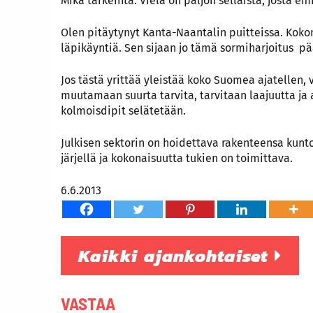
Mikä tärkeintä: Vielä on paljon sellaista, josta e
Olen pitäytynyt Kanta-Naantalin puitteissa. Koko
läpikäyntiä. Sen sijaan jo tämä sormiharjoitus pä
Jos tästä yrittää yleistää koko Suomea ajatellen, 
muutamaan suurta tarvita, tarvitaan laajuutta ja a
kolmoisdipit selätetään.
Julkisen sektorin on hoidettava rakenteensa kunt
järjellä ja kokonaisuutta tukien on toimittava.
6.6.2013
Kaikki ajankohtaiset
VASTAA