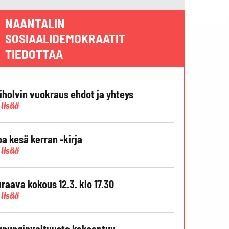
NAANTALIN
SOSIAALIDEMOKRAATIT
TIEDOTTAA
liholvin vuokraus ehdot ja yhteys
 lisää
pa kesä kerran -kirja
 lisää
raava kokous 12.3. klo 17.30
 lisää
punginvaltuusto kokoontuu