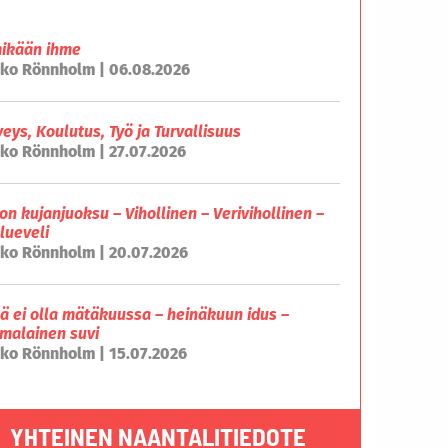
mikään ihme
ko Rönnholm | 06.08.2026
veys, Koulutus, Työ ja Turvallisuus
ko Rönnholm | 27.07.2026
on kujanjuoksu – Vihollinen – Verivihollinen –
lueveli
ko Rönnholm | 20.07.2026
lä ei olla mätäkuussa – heinäkuun idus –
malainen suvi
ko Rönnholm | 15.07.2026
YHTEINEN NAANTALITIEDOTE