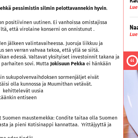
Lue
 ehkä pessimistin silmin pelottavannekin hyvin
.
n positiivinen uutinen. Ei vanhoissa omistajissa
Naa
ltä, että virolaine konserni on onnistunut .
Lue
 jälkeen valintavaiheessa. Juoruja liikkuu ja
s sen verran vahvaa tekoa, että yllä se siitä.
an edessä. Valtavat yksityiset investoinnit takana ja
e parhaiten sovi. Mutta
Jokisuun Pekka
ei hänkään
in sukupolvenvaihdoksen sormenjäljet eivät
täisi olla kunnossa ja Muumithan vetävät.
 kehittelevät uusia
ntäänkin entiseen
lut Suomen maustemekka: Condite taitaa olla Suomen
asta ja pieni Kotisinappi kannattaa. Yrittäjyyttä ja