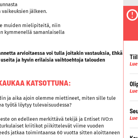
uunnasta
vaikeuksien jälkeen.
e muiden mielipiteitä, niin
uin kymmenellä samanlaisella
nnetta arvioitaessa voi tulla joitakin vastauksia, Ehkä
Tii
 useita ja hyvin erilaisia vaihtoehtoja talouden
Lue
 KAUKAA KATSOTTUNA:
Oli
Lue
in ja aika ajoin olemme miettineet, miten sille tule
a työtä löytyy tulevaisuudessa?
Seu
Lue
Neste on edelleen merkittävä tekijä ja Entiset IVO:n
urkulaiset kriitikot piikittelevät viime vuoden
eeds jatkaa toimintaansa 60 vuotta sitten aloittaneen
Kau