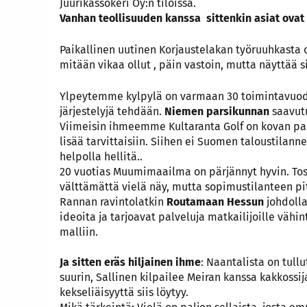
Juurikassokeri Oy:n tiloissa.
Vanhan teollisuuden kanssa sittenkin asiat ovat
Paikallinen uutinen Korjaustelakan työruuhkasta o
mitään vikaa ollut , päin vastoin, mutta näyttää si
Ylpeytemme kylpylä on varmaan 30 toimintavuoden
järjestelyjä tehdään.
Niemen parsikunnan
saavutu
Viimeisin ihmeemme Kultaranta Golf on kovan paik
lisää tarvittaisiin. Siihen ei Suomen taloustilann
helpolla hellitä..
20 vuotias Muumimaailma on pärjännyt hyvin. Tos
välttämättä vielä näy, mutta sopimustilanteen pi
Rannan ravintolatkin
Routamaan Hessun
johdolla
ideoita ja tarjoavat palveluja matkailijoille vähi
malliin.
Ja sitten eräs hiljainen ihme
: Naantalista on tul
suurin, Sallinen kilpailee Meiran kanssa kakkossij
kekseliäisyyttä siis löytyy.