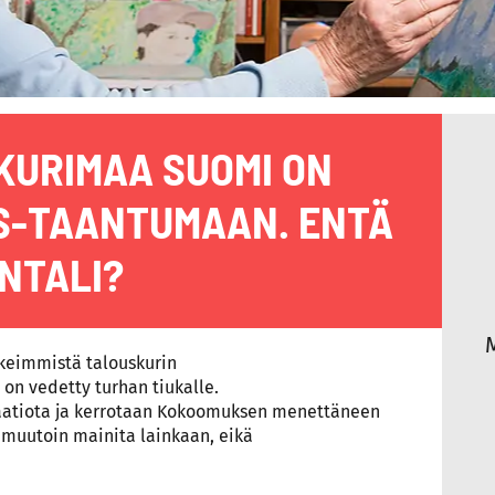
KURIMAA SUOMI ON
S-TAANTUMAAN. ENTÄ
NTALI?
hkeimmistä talouskurin
 on vedetty turhan tiukalle.
atiota ja kerrotaan Kokoomuksen menettäneen
 muutoin mainita lainkaan, eikä