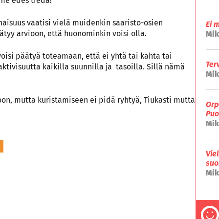
mme edes tiedä!
naisuus vaatisi vielä muidenkin saaristo-osien
Ei 
ätyy arvioon, että huonominkin voisi olla.
Mik
voisi päätyä toteamaan, että ei yhtä tai kahta tai
Ter
ktivisuutta kaikilla suunnilla ja tasoilla. Sillä nämä
Mik
oon, mutta kuristamiseen ei pidä ryhtyä, Tiukasti mutta
Orp
Puo
Mik
Vie
suo
Mik