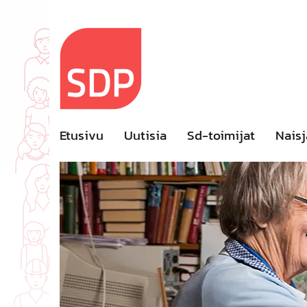
Skip
to
content
Etusivu
Uutisia
Sd-toimijat
Naisj