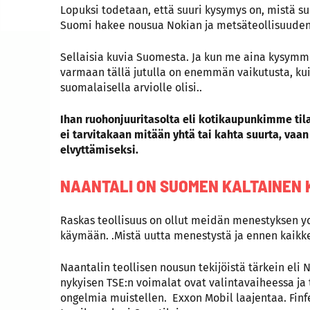
Lopuksi todetaan, että suuri kysymys on, mistä s
Suomi hakee nousua Nokian ja metsäteollisuuden 
Sellaisia kuvia Suomesta. Ja kun me aina kysymm
varmaan tällä jutulla on enemmän vaikutusta, k
suomalaisella arviolle olisi..
Ihan ruohonjuuritasolta eli kotikaupunkimme tila
ei tarvitakaan mitään yhtä tai kahta suurta, vaan
elvyttämiseksi.
NAANTALI ON SUOMEN KALTAINEN
Raskas teollisuus on ollut meidän menestyksen yd
käymään. .Mistä uutta menestystä ja ennen kaikke
Naantalin teollisen nousun tekijöistä tärkein eli 
nykyisen TSE:n voimalat ovat valintavaiheessa ja t
ongelmia muistellen. Exxon Mobil laajentaa. Finf