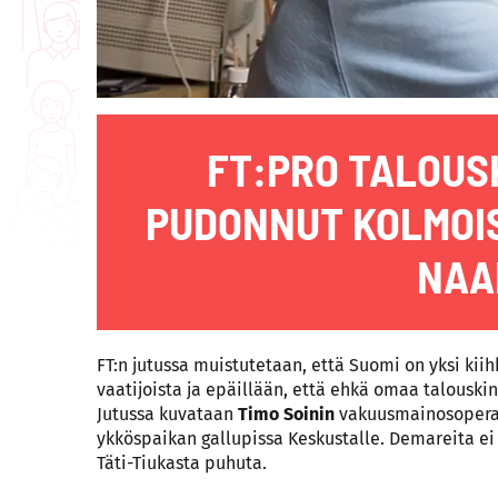
FT:PRO TALOUS
PUDONNUT KOLMOI
NAA
FT:n jutussa muistutetaan, että Suomi on yksi kii
vaatijoista ja epäillään, että ehkä omaa talouskin
Jutussa kuvataan
Timo Soinin
vakuusmainosopera
ykköspaikan gallupissa Keskustalle. Demareita ei
Täti-Tiukasta puhuta.